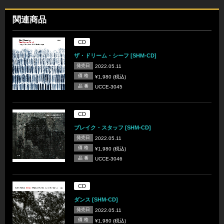
関連商品
CD
ザ・ドリーム・シーフ [SHM-CD]
発売日
2022.05.11
価 格
¥1,980 (税込)
品 番
UCCE-3045
CD
ブレイク・スタッフ [SHM-CD]
発売日
2022.05.11
価 格
¥1,980 (税込)
品 番
UCCE-3046
CD
ダンス [SHM-CD]
発売日
2022.05.11
価 格
¥1,980 (税込)