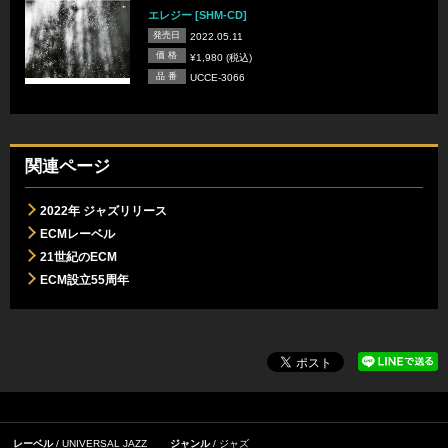
エレジー [SHM-CD]
発売日
2022.05.11
価 格
¥1,980 (税込)
品 番
UCCE-3066
関連ページ
2022年 ジャズリリース
ECMレーベル
21世紀のECM
ECM設立55周年
レーベル
UNIVERSAL JAZZ
ジャンル
ジャズ