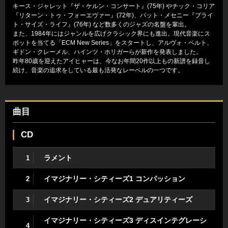
キース・ジャレット『ザ・ケルン・コンサート』(75年) やチック・コリア
『リターン・トゥ・フォーエヴァー』(72年)、パット・メセニー『ブライ
ト・サイズ・ライフ』(76年) など数多くのジャズの名盤を輩出。
また、1984年にはジャンルを広げクラシック界にも進出。現代音楽にス
ポットを当てる「ECM New Series」をスタートし、アルヴォ・ペルト、
ギドン・クレーメル、ハインツ・ホリガーらが新作を発表しました。
昨年80歳を迎えたアイヒャーは、今なお年間20作以上もの新譜を録音し
続け、音楽の追求をしている最も活発なレーベルの一つです。
曲目
CD
ラメント
1
イマジナリー・シティーズ1 コンパッション
2
イマジナリー・シティーズ2 デュアリティーズ
3
イマジナリー・シティーズ3 ディスインテグレーシ
4