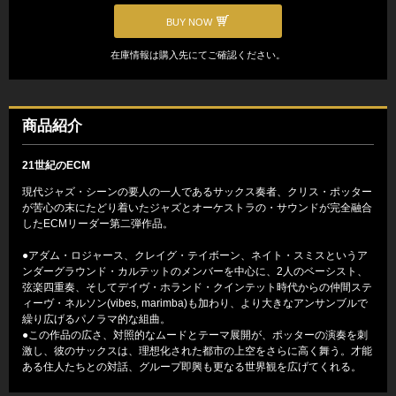
BUY NOW
在庫情報は購入先にてご確認ください。
商品紹介
21世紀のECM
現代ジャズ・シーンの要人の一人であるサックス奏者、クリス・ポッター
が苦心の末にたどり着いたジャズとオーケストラの・サウンドが完全融合
したECMリーダー第二弾作品。
●アダム・ロジャース、クレイグ・テイボーン、ネイト・スミスというア
ンダーグラウンド・カルテットのメンバーを中心に、2人のベーシスト、
弦楽四重奏、そしてデイヴ・ホランド・クインテット時代からの仲間ステ
ィーヴ・ネルソン(vibes, marimba)も加わり、より大きなアンサンブルで
繰り広げるパノラマ的な組曲。
●この作品の広さ、対照的なムードとテーマ展開が、ポッターの演奏を刺
激し、彼のサックスは、理想化された都市の上空をさらに高く舞う。才能
ある住人たちとの対話、グループ即興も更なる世界観を広げてくれる。