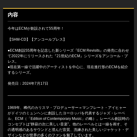
内容
今年はECMが創設されて55周年！
【SHM-CD】【アンコールプレス】
●ECM創設55周年を記念した新シリーズ『ECM Revisits』の発売に合わせ
て2022年にリリースされた『21世紀のECM』シリーズをアンコール・プ
レス。
●現在第一線で活躍中のアーティストを中心に、現在進行形のECMを紹介
するシリーズ。
発売日：2024年7月17日
1969年、稀代のカリスマ・プロデューサー＝マンフレート・アイヒャー
がドイツのミュンヘンに創設したヨーロッパを代表するジャズ・レーベ
ル、ECM（「Edition of Contemporary Music」の略）。レーベル創設時の
コンセプトは“静寂の次に美しい音楽”。他のレーベルとは一線を画す、そ
の透明感のあるサウンドと澄んだ音質、洗練された美しいジャケット・デ
ザインなどが世界の多くのファンを魅了しています。