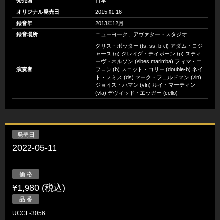
発売国
日本
オリジナル発売日
2015.01.16
録音年
2013年12月
録音場所
ニューヨーク、アヴァター・スタジオ
クリス・ポッター (ts, ss, b-cl) アダム・ロジ
ャース (g) クレイグ・テイボーン (p) スティ
ーヴ・ネルソン (vibes,marimba) フィマ・エ
演奏者
フロン (b) スコット・コリー (double-b) ネイ
ト・スミス (ds) マーク・フェルドマン (vln)
ジョイス・ハマン (vln) ルイ・マーティン
(vla) デヴィッド・エッガー (cello)
発売日
2022-05-11
価 格
¥1,980 (税込)
品 番
UCCE-3056