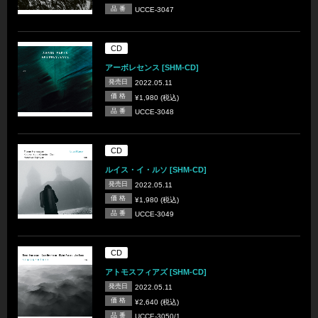
品 番
UCCE-3047
CD
アーボレセンス [SHM-CD]
発売日
2022.05.11
価 格
¥1,980 (税込)
品 番
UCCE-3048
CD
ルイス・イ・ルソ [SHM-CD]
発売日
2022.05.11
価 格
¥1,980 (税込)
品 番
UCCE-3049
CD
アトモスフィアズ [SHM-CD]
発売日
2022.05.11
価 格
¥2,640 (税込)
品 番
UCCE-3050/1