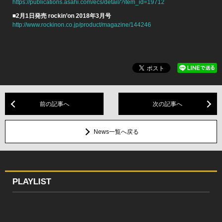
https://publications.asahi.com/ecs/detail/?item_id=19712
■2月1日発売 rockin’on 2018年3月号
http://www.rockinon.co.jp/product/magazine/144246
前の記事へ
次の記事へ
News一覧へ戻る
PLAYLIST