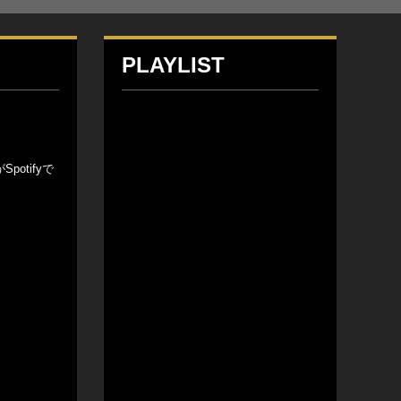
PLAYLIST
otifyで