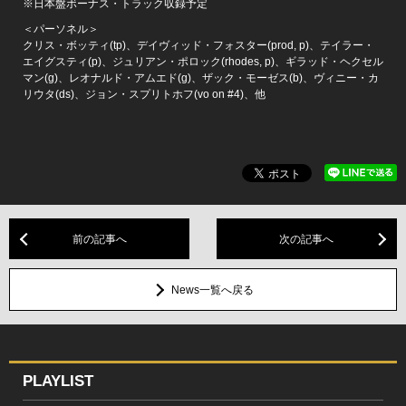
※日本盤ボーナス・トラック収録予定
＜パーソネル＞
クリス・ボッティ(tp)、デイヴィッド・フォスター(prod, p)、テイラー・
エイグスティ(p)、ジュリアン・ポロック(rhodes, p)、ギラッド・ヘクセル
マン(g)、レオナルド・アムエド(g)、ザック・モーゼス(b)、ヴィニー・カ
リウタ(ds)、ジョン・スプリトホフ(vo on #4)、他
前の記事へ
次の記事へ
News一覧へ戻る
PLAYLIST