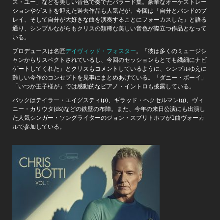
ス・ユー」などを美しい音色で奏でたバラード集。豪華なオーケストレー
ションやゲストを迎えた過去作品も人気だが、今回は「自分とバンドのプ
レイ、そして自分が大好きな曲を演奏することにフォーカスした」と語る
通り、シンプルながらもクリスの類稀な美しい音色が際立つ作品となって
いる。
プロデュースは名匠
デイヴィッド・フォスター
。「彼は多くのミュージシ
ャンからリスペクトされているし、今回のセッションもとても繊細にナビ
ゲートしてくれた」とクリスもコメントしているように、シンプルゆえに
難しい今作のコンセプトを見事にまとめあげている。「ダニー・ボーイ」
「いつか王子様が」では感動的なピアノ・イントロも披露している。
バックはテイラー・エイグスティ(p)、ギラッド・ヘクセルマン(g)、ヴィ
ニー・カリウタ(ds)などの鉄壁の布陣。また、今年の来日公演にも出演し
た人気シンガー・ソングライターのジョン・スプリトホフが1曲ヴォーカ
ルで参加している。