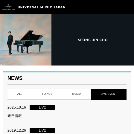
NEWS
ALL
TOPICS
MEDIA
LIVE/EVENT
2025.10.16
LIVE
来日情報
2019.12.26
LIVE