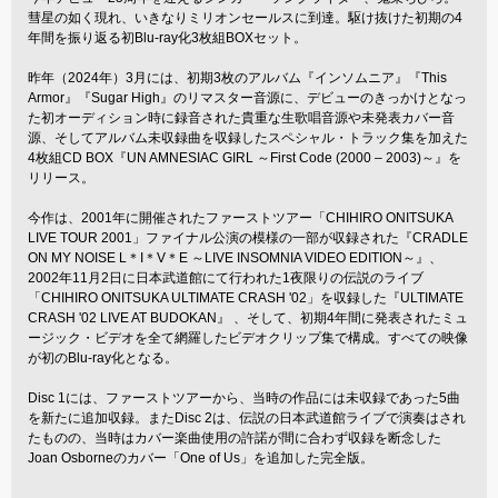
彗星の如く現れ、いきなりミリオンセールスに到達。駆け抜けた初期の4
年間を振り返る初Blu-ray化3枚組BOXセット。
昨年（2024年）3月には、初期3枚のアルバム『インソムニア』『This
Armor』『Sugar High』のリマスター音源に、デビューのきっかけとなっ
た初オーディション時に録音された貴重な生歌唱音源や未発表カバー音
源、そしてアルバム未収録曲を収録したスペシャル・トラック集を加えた
4枚組CD BOX『UN AMNESIAC GIRL ～First Code (2000 – 2003)～』を
リリース。
今作は、2001年に開催されたファーストツアー「CHIHIRO ONITSUKA
LIVE TOUR 2001」ファイナル公演の模様の一部が収録された『CRADLE
ON MY NOISE L＊I＊V＊E ～LIVE INSOMNIA VIDEO EDITION～』、
2002年11月2日に日本武道館にて行われた1夜限りの伝説のライブ
「CHIHIRO ONITSUKA ULTIMATE CRASH '02」を収録した『ULTIMATE
CRASH '02 LIVE AT BUDOKAN』 、そして、初期4年間に発表されたミュ
ージック・ビデオを全て網羅したビデオクリップ集で構成。すべての映像
が初のBlu-ray化となる。
Disc 1には、ファーストツアーから、当時の作品には未収録であった5曲
を新たに追加収録。またDisc 2は、伝説の日本武道館ライブで演奏はされ
たものの、当時はカバー楽曲使用の許諾が間に合わず収録を断念した
Joan Osborneのカバー「One of Us」を追加した完全版。