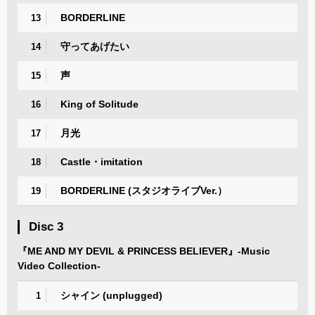
BORDERLINE
13
守ってあげたい
14
声
15
King of Solitude
16
月光
17
Castle・imitation
18
BORDERLINE (スタジオライブVer.）
19
Disc 3
『ME AND MY DEVIL & PRINCESS BELIEVER』-Music
Video Collection-
シャイン (unplugged)
1