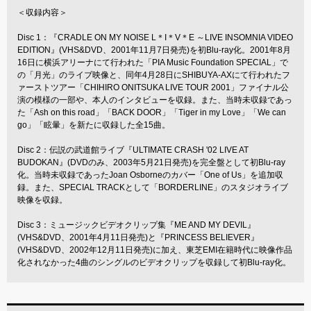
＜収録内容＞
Disc 1：『CRADLE ON MY NOISE L＊I＊V＊E ～LIVE INSOMNIA VIDEO
EDITION』(VHS&DVD、2001年11月7日発売)を初Blu-ray化。2001年8月
16日に横浜アリーナにて行われた「PIA Music Foundation SPECIAL」で
の「月光」のライブ映像と、同年4月28日にSHIBUYA-AXにて行われたフ
ァーストツアー「CHIHIRO ONITSUKA LIVE TOUR 2001」ファイナル公
演の模様の一部や、本人のインタビューを収録。また、当時未収録であっ
た「Ash on this road」「BACK DOOR」「Tiger in my Love」「We can
go」「眩暈」を新たに収録した全15曲。
Disc 2：伝説の武道館ライブ『ULTIMATE CRASH '02 LIVE AT
BUDOKAN』(DVDのみ、2003年5月21日発売)を完全盤として初Blu-ray
化。当時未収録であったJoan Osborneのカバー「One of Us」を追加収
録。また、SPECIAL TRACKとして「BORDERLINE」のスタジオライブ
映像を収録。
Disc 3：ミュージックビデオクリップ集『ME AND MY DEVIL』
(VHS&DVD、2001年4月11日発売)と『PRINCESS BELIEVER』
(VHS&DVD、2002年12月11日発売)に加え、東芝EMI在籍時代に映像作品
化されなかった4曲のシングルのビデオクリップを収録して初Blu-ray化。