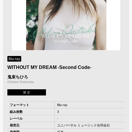
Blu-ray
WITHOUT MY DREAM -Second Code-
鬼束ちひろ
Chihiro Onitsuka
限 定
フォーマット
Blu-ray
組み枚数
3
レーベル
-
発売元
ユニバーサル ミュージック合同会社