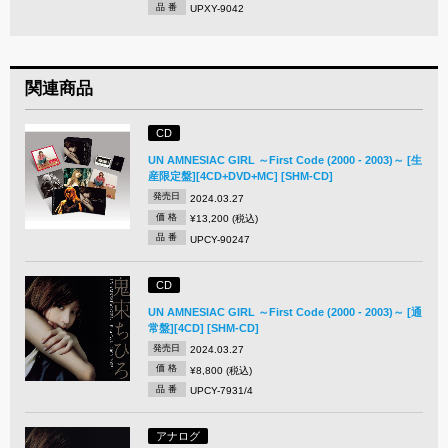
品 番
UPXY-9042
関連商品
CD
UN AMNESIAC GIRL ～First Code (2000 - 2003)～ [生
産限定盤][4CD+DVD+MC] [SHM-CD]
発売日
2024.03.27
価 格
¥13,200 (税込)
品 番
UPCY-90247
CD
UN AMNESIAC GIRL ～First Code (2000 - 2003)～ [通
常盤][4CD] [SHM-CD]
発売日
2024.03.27
価 格
¥8,800 (税込)
品 番
UPCY-7931/4
アナログ