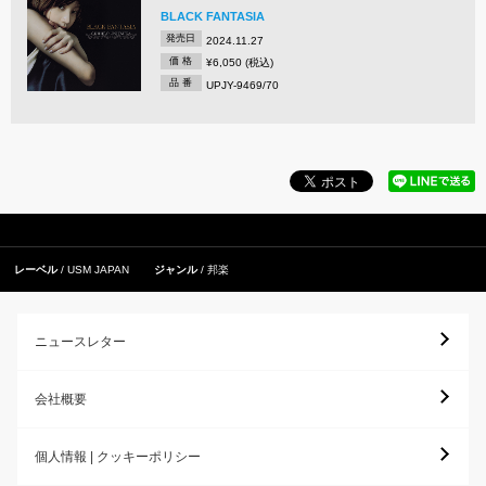
BLACK FANTASIA
発売日
2024.11.27
価 格
¥6,050 (税込)
品 番
UPJY-9469/70
レーベル
USM JAPAN
ジャンル
邦楽
ニュースレター
会社概要
個人情報 | クッキーポリシー