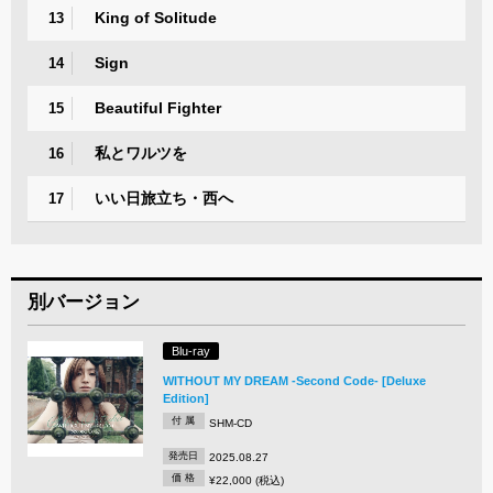
King of Solitude
13
Sign
14
Beautiful Fighter
15
私とワルツを
16
いい日旅立ち・西へ
17
別バージョン
Blu-ray
WITHOUT MY DREAM -Second Code- [Deluxe
Edition]
付 属
SHM-CD
発売日
2025.08.27
価 格
¥22,000 (税込)