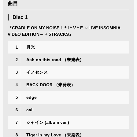
曲目
Disc 1
『CRADLE ON MY NOISE L＊I＊V＊E ～LIVE INSOMNIA
VIDEO EDITION～ + 5TRACKS』
月光
1
Ash on this road （未発表）
2
イノセンス
3
BACK DOOR （未発表）
4
edge
5
call
6
シャイン (album ver.)
7
Tiger in my Love （未発表）
8