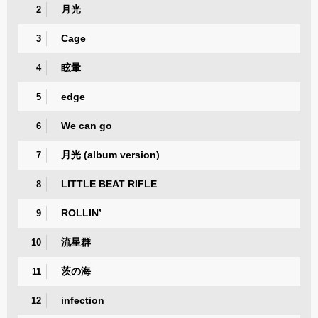
月光
2
Cage
3
眩暈
4
edge
5
We can go
6
月光 (album version)
7
LITTLE BEAT RIFLE
8
ROLLIN’
9
流星群
10
茨の海
11
infection
12