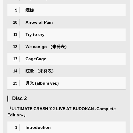
螺旋
9
Arrow of Pain
10
Try to cry
11
We can go （未発表）
12
CageCage
13
眩暈 （未発表）
14
月光 (album ver.)
15
Disc 2
『ULTIMATE CRASH '02 LIVE AT BUDOKAN -Complete
Edition-』
Introduction
1