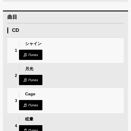
曲目
CD
シャイン
1
月光
2
Cage
3
眩暈
4