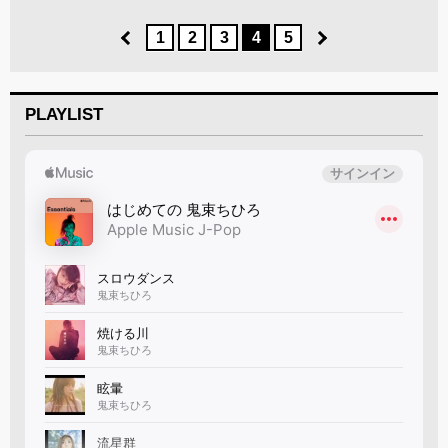
1
2
3
4
5
PLAYLIST