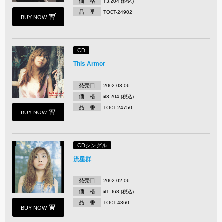
価 格
¥3,204 (税込)
品 番
TOCT-24902
BUY NOW
CD
This Armor
発売日
2002.03.06
価 格
¥3,204 (税込)
品 番
TOCT-24750
BUY NOW
CDシングル
流星群
発売日
2002.02.06
価 格
¥1,068 (税込)
品 番
TOCT-4360
BUY NOW