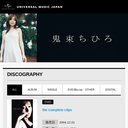
DISCOGRAPHY
ALL
ALBUM
SINGLE
DVD/Blu-ray・OTHER
DIGITAL
DVD
the complete clips
発売日
2004.12.01