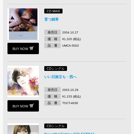
CD MAXI
育つ雑草
発売日
2004.10.27
価 格
¥1,320 (税込)
品 番
UMCA-5002
BUY NOW
CDシングル
いい日旅立ち・西へ
発売日
2003.10.29
価 格
¥1,153 (税込)
品 番
TOCT-4636
BUY NOW
CDシングル