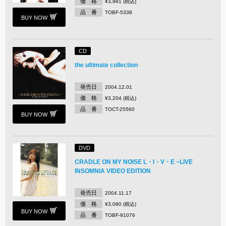
価 格
¥3,981 (税込)
品 番
TOBF-5338
BUY NOW
CD
the ultimate collection
発売日
2004.12.01
価 格
¥3,204 (税込)
品 番
TOCT-25560
BUY NOW
DVD
CRADLE ON MY NOISE L・I・V・E ~LIVE
INSOMNIA VIDEO EDITION
発売日
2004.11.17
価 格
¥3,080 (税込)
BUY NOW
品 番
TOBF-91076