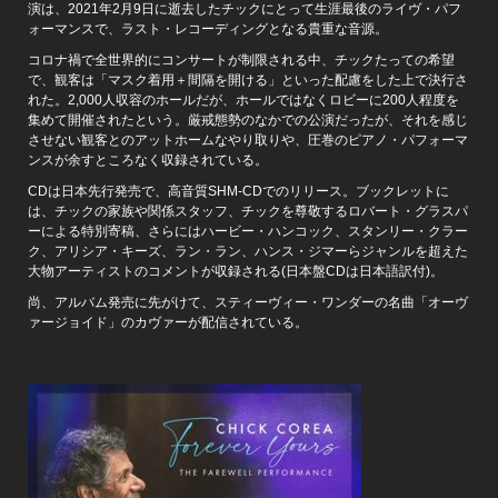
演は、2021年2月9日に逝去したチックにとって生涯最後のライヴ・パフ
ォーマンスで、ラスト・レコーディングとなる貴重な音源。
コロナ禍で全世界的にコンサートが制限される中、チックたっての希望
で、観客は「マスク着用＋間隔を開ける」といった配慮をした上で決行さ
れた。2,000人収容のホールだが、ホールではなくロビーに200人程度を
集めて開催されたという。厳戒態勢のなかでの公演だったが、それを感じ
させない観客とのアットホームなやり取りや、圧巻のピアノ・パフォーマ
ンスが余すところなく収録されている。
CDは日本先行発売で、高音質SHM-CDでのリリース。ブックレットに
は、チックの家族や関係スタッフ、チックを尊敬するロバート・グラスパ
ーによる特別寄稿、さらにはハービー・ハンコック、スタンリー・クラー
ク、アリシア・キーズ、ラン・ラン、ハンス・ジマーらジャンルを超えた
大物アーティストのコメントが収録される(日本盤CDは日本語訳付)。
尚、アルバム発売に先がけて、スティーヴィー・ワンダーの名曲「オーヴ
ァージョイド」のカヴァーが配信されている。