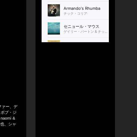
ファー、デ
、ボブ・ジ
omi &
卓也、シャ