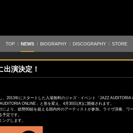
TOP
NEWS
BIOGRAPHY
DISCOGRAPHY
STORE
E」に出演決定！
”に賛同し、2013年にスタートした入場無料のジャズ・イベント「JAZZ AUDITORIA i
DITORIA ONLINE」と形を変え、4月30日(木)に開催されます。
けにより、総勢80組を超える国内外のアーティストが参加。ライヴ演奏、ワ
る予定です。
ーミングします。