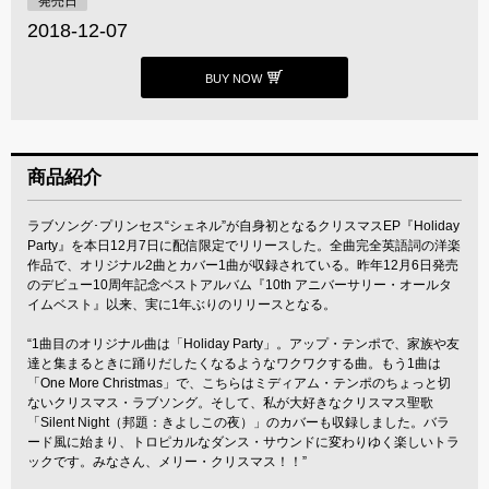
発売日
2018-12-07
BUY NOW
商品紹介
ラブソング･プリンセス“シェネル”が自身初となるクリスマスEP『Holiday
Party』を本日12月7日に配信限定でリリースした。全曲完全英語詞の洋楽
作品で、オリジナル2曲とカバー1曲が収録されている。昨年12月6日発売
のデビュー10周年記念ベストアルバム『10th アニバーサリー・オールタ
イムベスト』以来、実に1年ぶりのリリースとなる。
“1曲目のオリジナル曲は「Holiday Party」。アップ・テンポで、家族や友
達と集まるときに踊りだしたくなるようなワクワクする曲。もう1曲は
「One More Christmas」で、こちらはミディアム・テンポのちょっと切
ないクリスマス・ラブソング。そして、私が大好きなクリスマス聖歌
「Silent Night（邦題：きよしこの夜）」のカバーも収録しました。バラ
ード風に始まり、トロピカルなダンス・サウンドに変わりゆく楽しいトラ
ックです。みなさん、メリー・クリスマス！！”