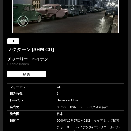
CD
ノクターン [SHM-CD]
チャーリー・ヘイデン
Charlie Haden
解 説
フォーマット
CD
組み枚数
1
レーベル
Universal Music
発売元
ユニバーサルミュージック合同会社
発売国
日本
録音年
2000年10月27日～31日、マイアミにて録音
チャーリー・ヘイデン(b) ゴンサロ・ルバル