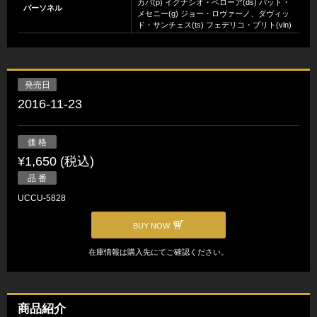
カバ(p) イグナシオ・ベローア(ds) パット・
パーソネル
メセニー(g) ジョー・ロヴァーノ、ダヴィッ
ド・サンチェス(ts) フェデリコ・ブリト(vln)
発売日
2016-11-23
価 格
¥1,650 (税込)
品 番
UCCU-5828
BUY NOW
在庫情報は購入先にてご確認ください。
商品紹介