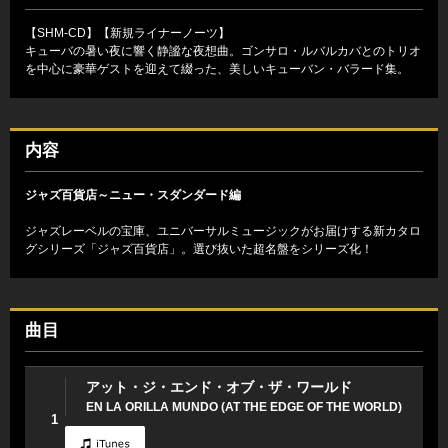
【SHM-CD】【新規ライナーノーツ】
キューバの暑い夜に響く静謐な夜想曲。ゴンサロ・ルバルカバとのトリオ
を中心に豪華ゲストを迎えて綴った、美しいキューバン・バラード集。
内容
ジャズ百貨店～ニュー・スダンダード編
ジャズレーベルの宝庫、ユニバーサルミュージックがお届けする新カタロ
グシリーズ「ジャズ百貨店」。選び抜いた超名盤をシリーズ化！
曲目
アット・ジ・エンド・オブ・ザ・ワールド
EN LA ORILLA MUNDO (AT THE EDGE OF THE WORLD)
1