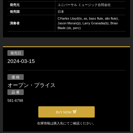
発売元
ユニバーサル ミュージック合同会社
発売国
日本
CHarles Lloyd(ts, as, bass flute, alto flute),
演奏者
Jason Moran(p), Larry Granadia(b), Brian
Blade (ds, perc)
発売日
2024-03-15
価 格
オープン・プライス
品 番
581-6798
BUY NOW
在庫情報は購入先にてご確認ください。