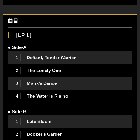
曲目
［LP 1］
● Side-A
Defiant, Tender Warrior
1
The Lonely One
2
Monk’s Dance
3
The Water Is Rising
4
● Side-B
Late Bloom
1
Booker’s Garden
2