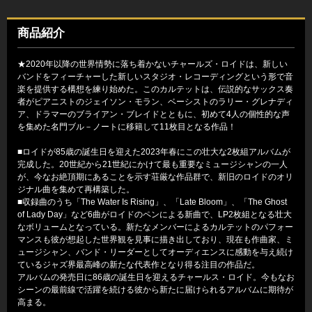
商品紹介
★2020年以降の世界情勢に落ち着かないチャールズ・ロイドは、新しい
バンドをフィーチャーした新しいスタジオ・レコーディングという形で音
楽を提供する構想を練り始めた。このカルテットは、伝説的なサックス奏
者がピアニストのジェイソン・モラン、ベーシストのラリー・グレナディ
ア、ドラマーのブライアン・ブレイドとともに、初めて4人の個性的な声
を集めた名門ブル－ノートに移籍して11枚目となる作品！
■ロイドが85歳の誕生日を迎えた2023年春にこの壮大な2枚組アルバムが
完成した。20世紀から21世紀にかけて最も重要なミュージシャンの一人
が、今なお絶頂期にあることを示す荘厳な作品群で、新旧のロイドのオリ
ジナル曲を集めて再構築した。
■収録曲のうち「The Water Is Rising」、「Late Bloom」、「The Ghost
of Lady Day」など6曲がロイドのペンによる新曲で、LP2枚組となる壮大
なボリュームとなっている。新たなメンバーによるカルテットのパフォー
マンスも彼が想起した世界観を見事に描き出しており、現在も作曲家、ミ
ュージシャン、バンド・リーダーとしてオーディエンスに感動を与え続け
ているジャズ界最高峰の新たな代表作となり得る注目の作品だ。
アルバムの発売日に86歳の誕生日を迎えるチャールス・ロイド。今もなお
シーンの最前線で活躍を続ける彼から新たに届けられるアルバムに期待が
高まる。