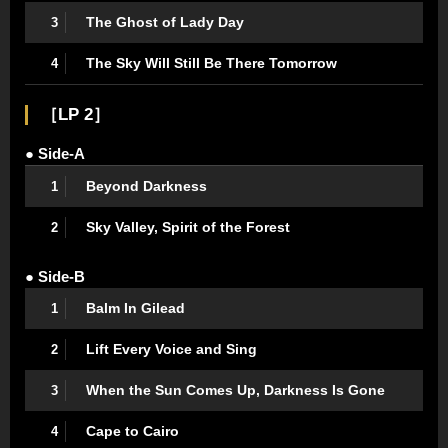
The Ghost of Lady Day
3
The Sky Will Still Be There Tomorrow
4
［LP 2］
● Side-A
Beyond Darkness
1
Sky Valley, Spirit of the Forest
2
● Side-B
Balm In Gilead
1
Lift Every Voice and Sing
2
When the Sun Comes Up, Darkness Is Gone
3
Cape to Cairo
4