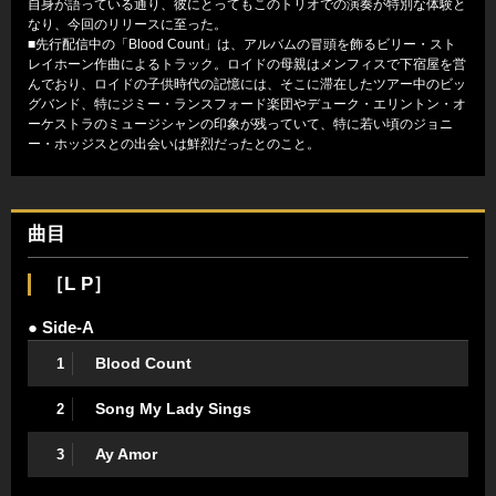
自身が語っている通り、彼にとってもこのトリオでの演奏が特別な体験と
なり、今回のリリースに至った。
■先行配信中の「Blood Count」は、アルバムの冒頭を飾るビリー・スト
レイホーン作曲によるトラック。ロイドの母親はメンフィスで下宿屋を営
んでおり、ロイドの子供時代の記憶には、そこに滞在したツアー中のビッ
グバンド、特にジミー・ランスフォード楽団やデューク・エリントン・オ
ーケストラのミュージシャンの印象が残っていて、特に若い頃のジョニ
ー・ホッジスとの出会いは鮮烈だったとのこと。
曲目
［L P］
● Side-A
Blood Count
1
Song My Lady Sings
2
Ay Amor
3