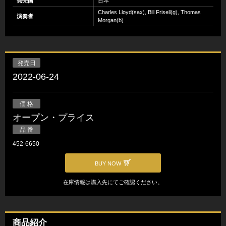
発売国
日本
Charles Lloyd(sax), Bill Frisell(g), Thomas
演奏者
Morgan(b)
発売日
2022-06-24
価 格
オープン・プライス
品 番
452-6650
BUY NOW
在庫情報は購入先にてご確認ください。
商品紹介