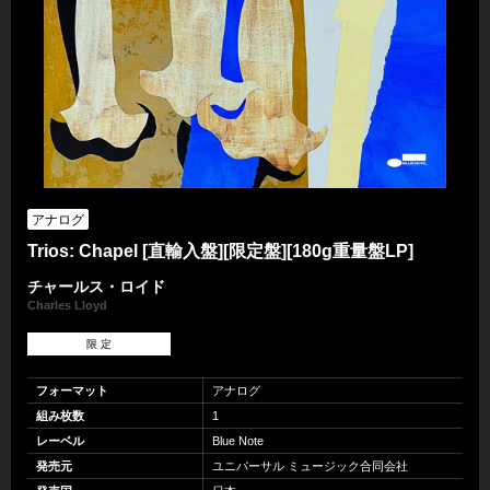
アナログ
Trios: Chapel [直輸入盤][限定盤][180g重量盤LP]
チャールス・ロイド
Charles Lloyd
限 定
フォーマット
アナログ
組み枚数
1
レーベル
Blue Note
発売元
ユニバーサル ミュージック合同会社