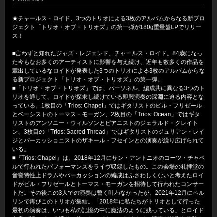
★チャールス・ロイド、3つのトリオによる3枚のアルバムからなる新プロ
ジェクト「トリオ・オブ・トリオズ」の第一弾が180g重量盤LPでリリー
ス！
■言わずと知れたジャズ・レジェンド、チャールス・ロイド。84歳になっ
た今もなお多くのアーティストに影響を与え続け、近年も数多くの作品を
輩出しているなロイドが発表した3つのトリオによる3枚のアルバムからな
る新プロジェクト「トリオ・オブ・トリオズ」の第一弾。
■「トリオ・オブ・トリオズ」では、パーソネル、編成共に異なる3つのト
リオを通して、ロイドが探求し続けている即興演奏の深淵に迫る内容とな
っている。1枚目の「Trios: Chapel」ではギタリストのビル・フリゼール
とベーシストのトーマス・モーガン、2枚目の「Trios: Ocean」ではギタ
リストのアンソニー・ウィルソンとピアニストのジェラルド・クレイト
ン、3枚目の「Trios: Sacred Thread」ではギタリストのジュリアン・レイ
ジとパーカッショニストのザキール・フセインとの演奏が繰り広げられて
いる。
■『Trios: Chapel』は、2018年12月にサン・アントニオのコーツ・チャペ
ルで行われたパフォーマンスをライヴ収録したもの。この会場の礼拝堂の
音響特性上ドラムやパーカッションの編成はふさわしくないと考えたロイ
ドがビル・フリゼールとトーマス・モーガンを招待して行われたコンサー
トだ。その後この3人での演奏は暫く叶わなかったが、2021年12月にベル
リンで再びこのトリオが集結。「2018年に私たちがトリオとして行った
最初の演奏は、いつも私の記憶の中に魔法のように残っている」とロイド