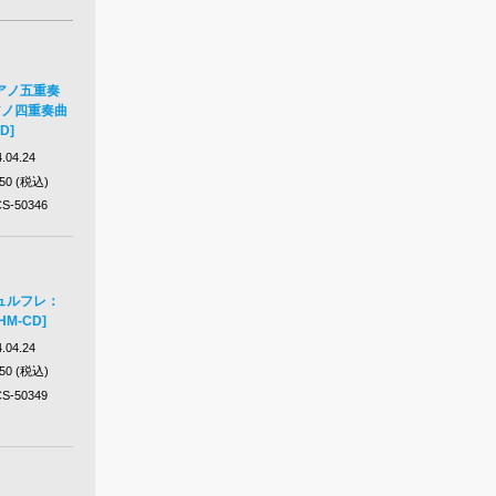
アノ五重奏
アノ四重奏曲
D]
.04.24
650 (税込)
S-50346
ュルフレ：
M-CD]
.04.24
650 (税込)
S-50349