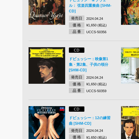
ル： 弦楽四重奏曲 [SHM-
CD]
発売日
2024.04.24
価 格
¥1,650 (税込)
品 番
UCCS-50356
CD
ドビュッシー：映像第1
集・第2集、子供の領分
[SHM-CD]
発売日
2024.04.24
価 格
¥1,650 (税込)
品 番
UCCS-50359
CD
ドビュッシー：12の練習
曲 [SHM-CD]
発売日
2024.04.24
価 格
¥1,650 (税込)