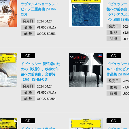
ラヴェル＆ショーソン：
ドビュッシー
ピアノ三重奏曲 [SHM-
後への前奏曲
CD]
《ペレアスと
ド》組曲 [SHM
発売日
2024.04.24
発売日
2024
価 格
¥1,650 (税込)
価 格
¥1,
品 番
UCCS-50351
品 番
UCC
CD
CD
ドビュッシー:管弦楽のた
ドビュッシー
めの《映像》、牧神の午
ル：2台のピ
後への前奏曲、交響詩
作品集 [SHM-
《海》 [SHM-CD]
発売日
2024
発売日
2024.04.24
価 格
¥1,
価 格
¥1,650 (税込)
品 番
UCC
品 番
UCCS-50354
CD
CD
ドビュッシー＆ラヴェ
ドビュッシー 