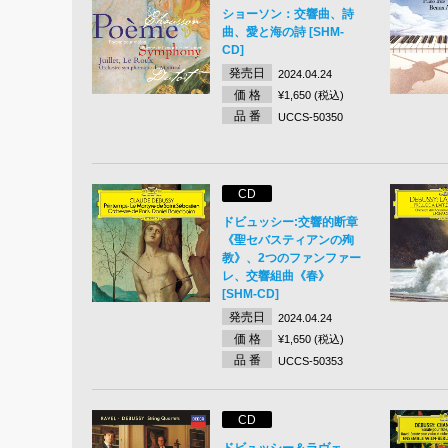
ショーソン：交響曲、詩
曲、愛と海の詩 [SHM-
CD]
発売日
2024.04.24
価 格
¥1,650 (税込)
品 番
UCCS-50350
CD
ドビュッシー:交響的断章
《聖セバスティアンの殉
教》、2つのファンファー
レ、交響組曲《春》
[SHM-CD]
発売日
2024.04.24
価 格
¥1,650 (税込)
品 番
UCCS-50353
CD
ドビュッシー＆ラヴェ