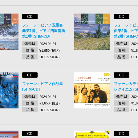
CD
CD
フォーレ：ピアノ五重奏
フォーレ：ピ
曲第1番、ピアノ四重奏曲
曲第2番、ピ
第1番 [SHM-CD]
第2番 [SHM-C
発売日
発売日
2024.04.24
2024
価 格
価 格
¥1,650 (税込)
¥1,
品 番
品 番
UCCS-50345
UCC
CD
CD
フォーレ：ピアノ作品集
フォーレ＆デ
[SHM-CD]
レクイエム [SH
発売日
発売日
2024.04.24
2024
価 格
価 格
¥1,650 (税込)
¥1,
品 番
品 番
UCCS-50348
UCC
CD
CD