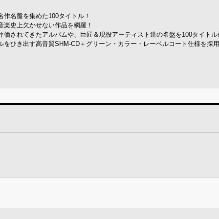
作名盤を集めた100タイトル！
音楽史上欠かせない作品を網羅！
評価されてきたアルバムや、巨匠＆現役アーティスト達の名盤を100タイトル
をひき出す高音質SHM-CD＋グリーン・カラー・レーベルコート仕様を採