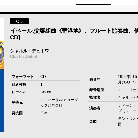
CD
イベール:交響組曲《寄港地》、フルート協奏曲、他 [
CD]
シャルル・デュトワ
Charles Dutoit
フォーマット
CD
1992年5月(1
録音年
月(3,4,6,7)
組み枚数
1
録音場所
モントリオ
レーベル
Decca
指揮者
シャルル・
ユニバーサル ミュージ
発売元
ック合同会社
ティモシー
演奏者
ズ（フルート
発売国
日本
モントリオ
楽団
団