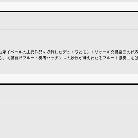
曲家イベールの主要作品を収録したデュトワとモントリオール交響楽団の代
や、同響首席フルート奏者ハッチンズの妙技が冴えわたるフルート協奏曲を