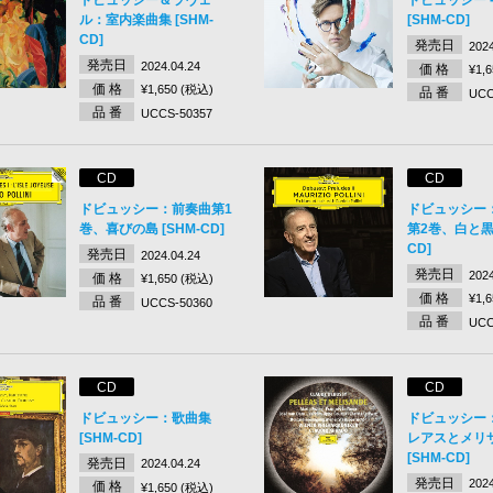
ル：室内楽曲集 [SHM-
[SHM-CD]
CD]
発売日
2024
発売日
2024.04.24
価 格
¥1,
価 格
¥1,650 (税込)
品 番
UCC
品 番
UCCS-50357
CD
CD
ドビュッシー：前奏曲第1
ドビュッシー
巻、喜びの島 [SHM-CD]
第2巻、白と黒で
CD]
発売日
2024.04.24
発売日
2024
価 格
¥1,650 (税込)
価 格
¥1,
品 番
UCCS-50360
品 番
UCC
CD
CD
ドビュッシー：歌曲集
ドビュッシー
[SHM-CD]
レアスとメリ
[SHM-CD]
発売日
2024.04.24
発売日
2024
価 格
¥1,650 (税込)