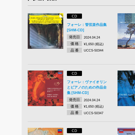
CD
フォーレ：管弦楽作品集
[SHM-CD]
発売日
2024.04.24
価 格
¥1,650 (税込)
品 番
UCCS-50344
CD
フォーレ：ヴァイオリン
とピアノのための作品全
集 [SHM-CD]
発売日
2024.04.24
価 格
¥1,650 (税込)
品 番
UCCS-50347
CD