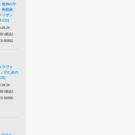
：牧神の午
、夜想曲、
メリザン
-CD]
.04.24
650 (税込)
S-50352
＆ラヴェ
アノのための
CD]
.04.24
650 (税込)
S-50355
- ラモー