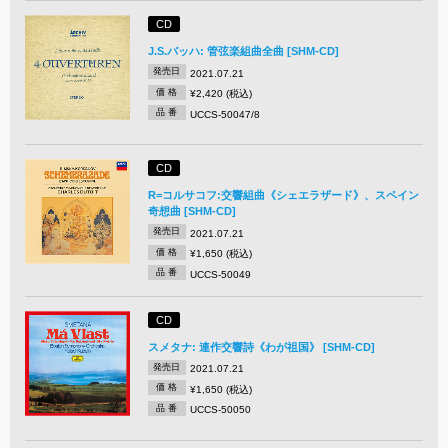
CD
J.S.バッハ: 管弦楽組曲全曲 [SHM-CD]
発売日
2021.07.21
価 格
¥2,420 (税込)
品 番
UCCS-50047/8
CD
R=コルサコフ:交響組曲《シェエラザード》、スペイン
奇想曲 [SHM-CD]
発売日
2021.07.21
価 格
¥1,650 (税込)
品 番
UCCS-50049
CD
スメタナ: 連作交響詩《わが祖国》 [SHM-CD]
発売日
2021.07.21
価 格
¥1,650 (税込)
品 番
UCCS-50050