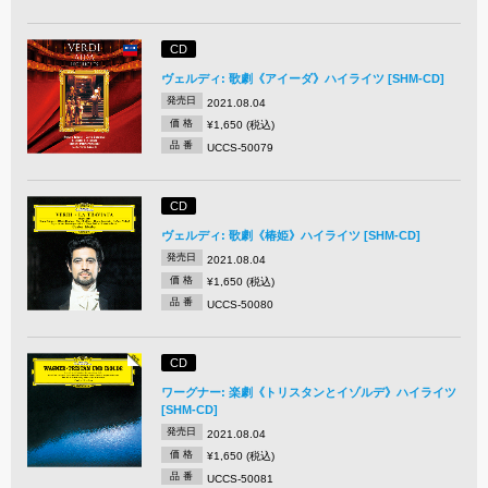
CD
ヴェルディ: 歌劇《アイーダ》ハイライツ [SHM-CD]
発売日
2021.08.04
価 格
¥1,650 (税込)
品 番
UCCS-50079
CD
ヴェルディ: 歌劇《椿姫》ハイライツ [SHM-CD]
発売日
2021.08.04
価 格
¥1,650 (税込)
品 番
UCCS-50080
CD
ワーグナー: 楽劇《トリスタンとイゾルデ》ハイライツ
[SHM-CD]
発売日
2021.08.04
価 格
¥1,650 (税込)
品 番
UCCS-50081