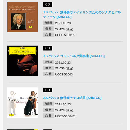
CD
J.S.バッハ: 無伴奏ヴァイオリンのためのソナタとパル
ティータ [SHM-CD]
発売日
2021.06.23
価 格
¥2,420 (税込)
品 番
UCCS-50001/2
CD
J.S.バッハ: ゴルトベルク変奏曲 [SHM-CD]
発売日
2021.06.23
価 格
¥1,650 (税込)
品 番
UCCS-50003
CD
J.S.バッハ: 無伴奏チェロ組曲 [SHM-CD]
発売日
2021.06.23
価 格
¥2,420 (税込)
品 番
UCCS-50004/5