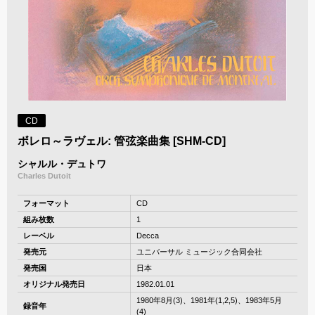
CD
ボレロ～ラヴェル: 管弦楽曲集 [SHM-CD]
シャルル・デュトワ
Charles Dutoit
フォーマット
CD
組み枚数
1
レーベル
Decca
発売元
ユニバーサル ミュージック合同会社
発売国
日本
オリジナル発売日
1982.01.01
1980年8月(3)、1981年(1,2,5)、1983年5月
録音年
(4)