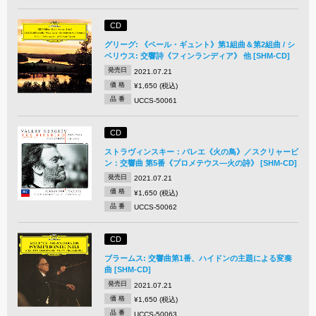
CD
グリーグ: 《ペール・ギュント》第1組曲＆第2組曲 / シ
ベリウス: 交響詩《フィンランディア》 他 [SHM-CD]
発売日
2021.07.21
価 格
¥1,650 (税込)
品 番
UCCS-50061
CD
ストラヴィンスキー：バレエ《火の鳥》／スクリャービ
ン：交響曲 第5番《プロメテウス―火の詩》 [SHM-CD]
発売日
2021.07.21
価 格
¥1,650 (税込)
品 番
UCCS-50062
CD
ブラームス: 交響曲第1番、ハイドンの主題による変奏
曲 [SHM-CD]
発売日
2021.07.21
価 格
¥1,650 (税込)
品 番
UCCS-50063