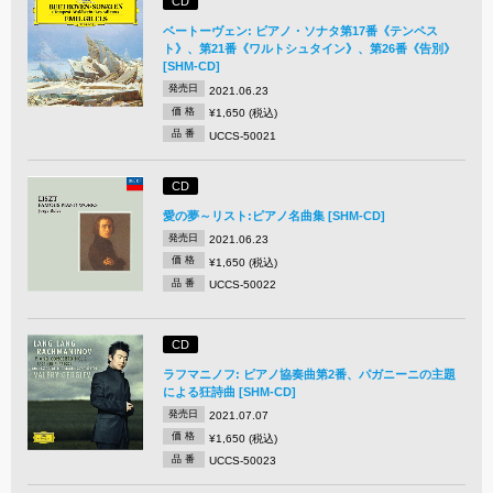
CD
ベートーヴェン: ピアノ・ソナタ第17番《テンペス
ト》、第21番《ワルトシュタイン》、第26番《告別》
[SHM-CD]
発売日
2021.06.23
価 格
¥1,650 (税込)
品 番
UCCS-50021
CD
愛の夢～リスト:ピアノ名曲集 [SHM-CD]
発売日
2021.06.23
価 格
¥1,650 (税込)
品 番
UCCS-50022
CD
ラフマニノフ: ピアノ協奏曲第2番、パガニーニの主題
による狂詩曲 [SHM-CD]
発売日
2021.07.07
価 格
¥1,650 (税込)
品 番
UCCS-50023