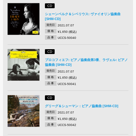
CD
シェーンベルク＆シベリウス: ヴァイオリン協奏曲
[SHM-CD]
発売日
2021.07.07
価 格
¥1,650 (税込)
品 番
UCCS-50040
CD
プロコフィエフ: ピアノ協奏曲第3番、ラヴェル: ピアノ
協奏曲 [SHM-CD]
発売日
2021.07.07
価 格
¥1,650 (税込)
品 番
UCCS-50041
CD
グリーグ＆シューマン：ピアノ協奏曲 [SHM-CD]
発売日
2021.07.07
価 格
¥1,650 (税込)
品 番
UCCS-50042