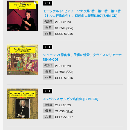
CD
モーツァルト: ピアノ・ソナタ第8番・第10番・第11番
《トルコ行進曲付》、幻想曲ニ短調K397 [SHM-CD]
発売日
2021.06.23
価 格
¥1,650 (税込)
品 番
UCCS-50015
CD
シューマン: 謝肉祭、子供の情景、クライスレリアーナ
[SHM-CD]
発売日
2021.06.23
価 格
¥1,650 (税込)
品 番
UCCS-50016
CD
J.S.バッハ: オルガン名曲集 [SHM-CD]
発売日
2021.06.23
価 格
¥1,650 (税込)
品 番
UCCS-50017