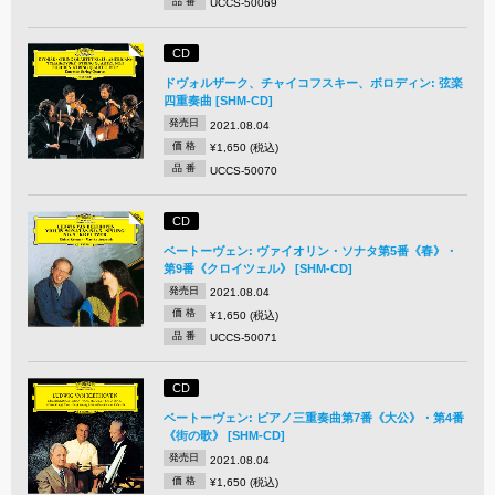
品 番
UCCS-50069
CD
ドヴォルザーク、チャイコフスキー、ボロディン: 弦楽
四重奏曲 [SHM-CD]
発売日
2021.08.04
価 格
¥1,650 (税込)
品 番
UCCS-50070
CD
ベートーヴェン: ヴァイオリン・ソナタ第5番《春》・
第9番《クロイツェル》 [SHM-CD]
発売日
2021.08.04
価 格
¥1,650 (税込)
品 番
UCCS-50071
CD
ベートーヴェン: ピアノ三重奏曲第7番《大公》・第4番
《街の歌》 [SHM-CD]
発売日
2021.08.04
価 格
¥1,650 (税込)