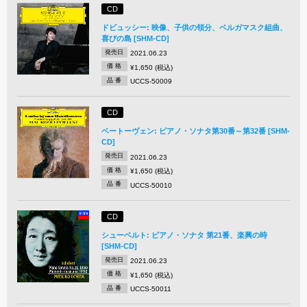
CD
ドビュッシー: 映像、子供の領分、ベルガマスク組曲、
喜びの島 [SHM-CD]
発売日
2021.06.23
価 格
¥1,650 (税込)
品 番
UCCS-50009
CD
ベートーヴェン: ピアノ・ソナタ第30番～第32番 [SHM-
CD]
発売日
2021.06.23
価 格
¥1,650 (税込)
品 番
UCCS-50010
CD
シューベルト: ピアノ・ソナタ 第21番、楽興の時
[SHM-CD]
発売日
2021.06.23
価 格
¥1,650 (税込)
品 番
UCCS-50011