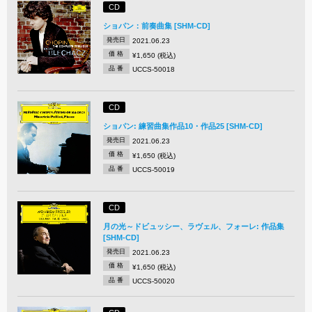
CD
ショパン：前奏曲集 [SHM-CD]
発売日
2021.06.23
価 格
¥1,650 (税込)
品 番
UCCS-50018
CD
ショパン: 練習曲集作品10・作品25 [SHM-CD]
発売日
2021.06.23
価 格
¥1,650 (税込)
品 番
UCCS-50019
CD
月の光～ドビュッシー、ラヴェル、フォーレ: 作品集
[SHM-CD]
発売日
2021.06.23
価 格
¥1,650 (税込)
品 番
UCCS-50020