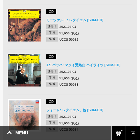
CD
モーツァルト: レクイエム [SHM-CD]
発売日
2021.08.04
価 格
¥1,650 (税込)
品 番
UCCS-50082
CD
J.S.バッハ: マタイ受難曲 ハイライツ [SHM-CD]
発売日
2021.08.04
価 格
¥1,650 (税込)
品 番
UCCS-50083
CD
フォーレ: レクイエム、他 [SHM-CD]
発売日
2021.08.04
価 格
¥1,650 (税込)
品 番
UCCS-50084
MENU