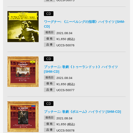
UCCS-50075
CD
ワーグナー: 《ニーベルングの指環》ハイライツ [SHM-
CD]
発売日
2021.08.04
価 格
¥1,650 (税込)
品 番
UCCS-50076
CD
プッチーニ: 歌劇《トゥーランドット》ハイライツ
[SHM-CD]
発売日
2021.08.04
価 格
¥1,650 (税込)
品 番
UCCS-50077
CD
プッチーニ: 歌劇《ボエーム》ハイライツ [SHM-CD]
発売日
2021.08.04
価 格
¥1,650 (税込)
品 番
UCCS-50078