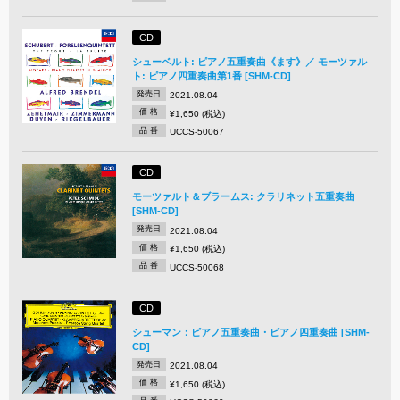
CD
シューベルト: ピアノ五重奏曲《ます》／ モーツァル
ト: ピアノ四重奏曲第1番 [SHM-CD]
発売日
2021.08.04
価 格
¥1,650 (税込)
品 番
UCCS-50067
CD
モーツァルト＆ブラームス: クラリネット五重奏曲
[SHM-CD]
発売日
2021.08.04
価 格
¥1,650 (税込)
品 番
UCCS-50068
CD
シューマン：ピアノ五重奏曲・ピアノ四重奏曲 [SHM-
CD]
発売日
2021.08.04
価 格
¥1,650 (税込)