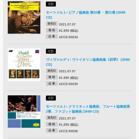
CD
モーツァルト: ピアノ協奏曲 第20番 ・第21番 [SHM-
CD]
発売日
2021.07.07
価 格
¥1,650 (税込)
品 番
UCCS-50034
CD
ヴィヴァルディ: ヴァイオリン協奏曲集《四季》 [SHM-
CD]
発売日
2021.07.07
価 格
¥1,650 (税込)
品 番
UCCS-50035
CD
モーツァルト: クラリネット協奏曲、フルート協奏曲第
2番、ファゴット協奏曲 [SHM-CD]
発売日
2021.07.07
価 格
¥1,650 (税込)
品 番
UCCS-50036