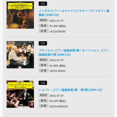
CD
メンデルスゾーン＆チャイコフスキー: ヴァイオリン協
奏曲 [SHM-CD]
発売日
2021.07.07
価 格
¥1,650 (税込)
品 番
UCCS-50030
CD
ブラームス: ピアノ協奏曲第2番 / モーツァルト: ピアノ
協奏曲第27番 [SHM-CD]
発売日
2021.07.07
価 格
¥1,650 (税込)
品 番
UCCS-50031
CD
ショパン：ピアノ協奏曲第1番・第2番 [SHM-CD]
発売日
2021.07.07
価 格
¥2,420 (税込)
品 番
UCCS-50032/3