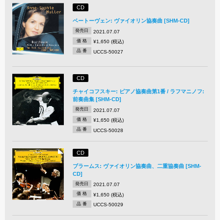
CD
ベートーヴェン: ヴァイオリン協奏曲 [SHM-CD]
発売日
2021.07.07
価 格
¥1,650 (税込)
品 番
UCCS-50027
CD
チャイコフスキー: ピアノ協奏曲第1番 / ラフマニノフ:
前奏曲集 [SHM-CD]
発売日
2021.07.07
価 格
¥1,650 (税込)
品 番
UCCS-50028
CD
ブラームス: ヴァイオリン協奏曲、二重協奏曲 [SHM-
CD]
発売日
2021.07.07
価 格
¥1,650 (税込)
品 番
UCCS-50029