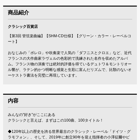
商品紹介
クラシック百貨店
【第3回 管弦楽曲編】【SHM-CD仕様】【グリーン・カラー・レーベルコ
ート】
おなじみの「ボレロ」や吹奏楽で人気の「ダフニスとクロエ」など、近代
フランスの大作曲家ラヴェルの色彩的で洗練された名作を収めたアルバ
ム。フランス物の演奏では絶対的評価を得ているデュトワ＆モントリオー
ル響が、ラテン的かつ明晰な感覚と生彩に富んだリズムで、比類のないオ
ーケストラ書法を完璧に再現しています。
内容
みんなの"好き"がここにある
クラシックと言えば、まずはこの100曲、100タイトル！
◆120年以上の歴史を誇る世界最古のクラシック・レーベル「ドイツ・グ
ラモフォン」、そして、2019年に創立90年を迎え指揮者の小澤征爾やピ