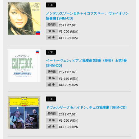
CD
メンデルスゾーン＆チャイコフスキー： ヴァイオリン
協奏曲 [SHM-CD]
発売日
2021.07.07
価 格
¥1,650 (税込)
品 番
UCCS-50024
CD
ベートーヴェン: ピアノ協奏曲第5番《皇帝》＆第4番
[SHM-CD]
発売日
2021.07.07
価 格
¥1,650 (税込)
品 番
UCCS-50025
CD
ドヴォルザーク＆ハイドン: チェロ協奏曲 [SHM-CD]
発売日
2021.07.07
価 格
¥1,650 (税込)
品 番
UCCS-50026