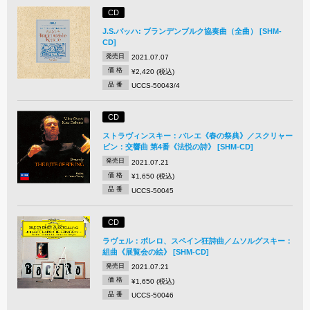
CD
J.S.バッハ: ブランデンブルク協奏曲（全曲） [SHM-
CD]
発売日
2021.07.07
価 格
¥2,420 (税込)
品 番
UCCS-50043/4
CD
ストラヴィンスキー：バレエ《春の祭典》／スクリャー
ビン：交響曲 第4番《法悦の詩》 [SHM-CD]
発売日
2021.07.21
価 格
¥1,650 (税込)
品 番
UCCS-50045
CD
ラヴェル：ボレロ、スペイン狂詩曲／ムソルグスキー：
組曲《展覧会の絵》 [SHM-CD]
発売日
2021.07.21
価 格
¥1,650 (税込)
品 番
UCCS-50046