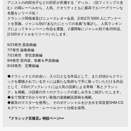
アニストの内田光子などの巨匠が所属する「デッカ」（旧フィリップス含
む）の両レーベルから、人気、クオリティともに最高でエバーグリーンな
名盤をシリーズ化！
クラシック関係者及びニュースレター会員、計約2万 5000 人にアンケー
トを実施。ジャンル別の“あなたにとっての名曲”を集計し、人気ランキン
グによってキャンペーン作品を選盤。２週間毎にジャンル別で各20作品、
計100タイトルをリリースいたします。
6/23発売 器楽曲編
7/7発売 協奏曲編
7/21発売 管弦楽曲編
8/4発売 室内楽、歌劇＆声楽曲編
8/18発売 交響曲編
◆クラシックとの出会い、入り口となる作品として、また日頃からクラシ
ックを愛聴されている方々には新たな気持ちで手に取っていただける作品
として、CDのブックレットには人気小説家による寄稿「私とクラシッ
ク」を掲載。小説家の方々のクラシックの楽しみ方をご紹介いたします。
◆全て簡潔で分かりやすい新規の楽曲解説原稿を掲載。
◆最良のマスターを使用し、そのポテンシャルをひき出す高音質SHM-CD
＆グリーン・カラー・レーベルコート仕様を採用。
『クラシック百貨店』特設ページ>>