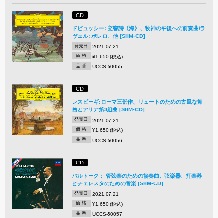
CD
ドビュッシー: 交響詩《海》、牧神の午後への前奏曲/ラ
ヴェル: ボレロ、他 [SHM-CD]
発売日
2021.07.21
価 格
¥1,650 (税込)
品 番
UCCS-50055
CD
レスピーギ:ローマ三部作、リュートのための古風な舞
曲とアリア第3組曲 [SHM-CD]
発売日
2021.07.21
価 格
¥1,650 (税込)
品 番
UCCS-50056
CD
バルトーク： 管弦楽のための協奏曲、弦楽器、打楽器
とチェレスタのための音楽 [SHM-CD]
発売日
2021.07.21
価 格
¥1,650 (税込)
品 番
UCCS-50057