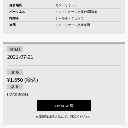
録音場所
モントリオール
パーソネル
モントリオール交響合唱団(3)
指揮者
シャルル・デュトワ
楽団
モントリオール交響楽団
発売日
2021-07-21
価 格
¥1,650 (税込)
品 番
UCCS-50054
BUY NOW
在庫情報は購入先にてご確認ください。