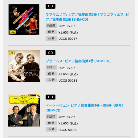
CD
ラフマニノフ: ピアノ協奏曲第3番 / プロコフィエフ: ピ
アノ協奏曲第2番 [SHM-CD]
発売日
2021.07.07
価 格
¥1,650 (税込)
品 番
UCCS-50037
CD
ブラームス: ピアノ協奏曲第1番 [SHM-CD]
発売日
2021.07.07
価 格
¥1,650 (税込)
品 番
UCCS-50038
CD
ベートーヴェン:ピアノ協奏曲第4番・第5番《皇帝》
[SHM-CD]
発売日
2021.07.07
価 格
¥1,650 (税込)
品 番
UCCS-50039