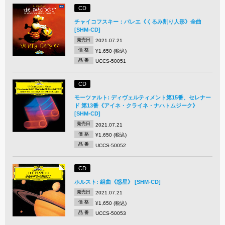
CD
チャイコフスキー：バレエ《くるみ割り人形》全曲
[SHM-CD]
発売日
2021.07.21
価 格
¥1,650 (税込)
品 番
UCCS-50051
CD
モーツァルト: ディヴェルティメント第15番、セレナー
ド 第13番《アイネ・クライネ・ナハトムジーク》
[SHM-CD]
発売日
2021.07.21
価 格
¥1,650 (税込)
品 番
UCCS-50052
CD
ホルスト: 組曲《惑星》 [SHM-CD]
発売日
2021.07.21
価 格
¥1,650 (税込)
品 番
UCCS-50053