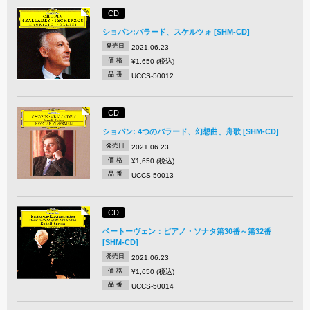
CD
ショパン:バラード、スケルツォ [SHM-CD]
発売日
2021.06.23
価 格
¥1,650 (税込)
品 番
UCCS-50012
CD
ショパン: 4つのバラード、幻想曲、舟歌 [SHM-CD]
発売日
2021.06.23
価 格
¥1,650 (税込)
品 番
UCCS-50013
CD
ベートーヴェン：ピアノ・ソナタ第30番～第32番
[SHM-CD]
発売日
2021.06.23
価 格
¥1,650 (税込)
品 番
UCCS-50014