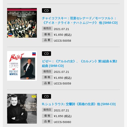
CD
チャイコフスキー：弦楽セレナード／モーツァルト：
《アイネ・クライネ・ナハトムジーク》 他 [SHM-CD]
発売日
2021.07.21
価 格
¥1,650 (税込)
品 番
UCCS-50058
CD
ビゼー：《アルルの女》、《カルメン》第1組曲＆第2
組曲 [SHM-CD]
発売日
2021.07.21
価 格
¥1,650 (税込)
品 番
UCCS-50059
CD
R.シュトラウス: 交響詩《英雄の生涯》他 [SHM-CD]
発売日
2021.07.21
価 格
¥1,650 (税込)
品 番
UCCS-50060