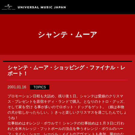
シャンテ・ムーア
シャンテ・ムーア・ショッピング・ファイナル・レ
ポート！
2001.01.16
TOPICS
プロモーション日程も大詰め、残り後１日。シャンテは愛娘のクリスマ
ス・プレゼントを原宿キディ・ランドで購入。となりのトトロ・グッズ、
そして家を空け る事が多いのでロボット・ドッグをゲット。（娘は本物
の犬が欲しかったらしい。）きっと楽しいクリスマスを過ごしたんでしょ
うね！
仕事始めはオレンジ・ボウルで！ シャンテの仕事始めは１月３日に行わ
れた全米カレッジ・フットボールの頂点を争うオレンジ・ボウルのハー
フ・タイム・ショー。レーベル・メイトのアヴァン トも参加。華やかな