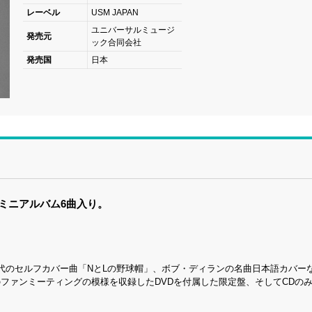
レーベル
USM JAPAN
ユニバーサルミュージ
発売元
ック合同会社
発売国
日本
のミニアルバム6曲入り。
A時代のセルフカバー曲「NとLの野球帽」、ボブ・ディランの名曲日本語カバー
のファンミーティングの模様を収録したDVDを付属した限定盤、そしてCDの