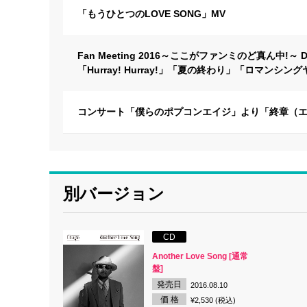
「もうひとつのLOVE SONG」MV
Fan Meeting 2016～ここがファンミのど真ん中!～ D
「Hurray! Hurray!」「夏の終わり」「ロマンシン
コンサート「僕らのポプコンエイジ」より「終章（エピロ
別バージョン
CD
Another Love Song [通常
盤]
発売日
2016.08.10
価 格
¥2,530 (税込)