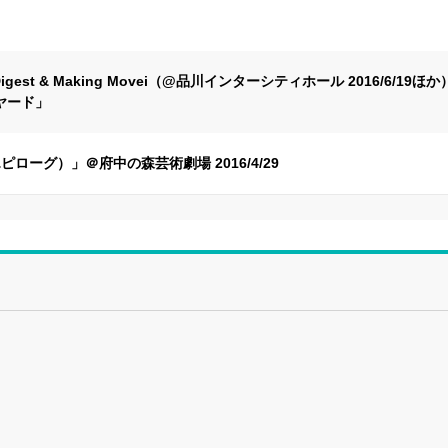
igest & Making Movei（@品川インターシティホール 2016/6/19ほか
グヤード」
ーグ）」＠府中の森芸術劇場 2016/4/29