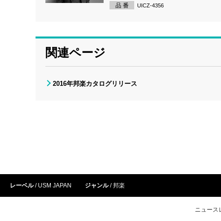
品 番
UICZ-4356
関連ページ
2016年邦楽カタログリリース
レーベル
USM JAPAN
ジャンル
邦楽
ニュース