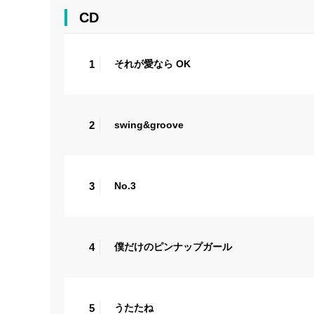
CD
1
それが愛なら OK
2
swing&groove
3
No.3
4
僕だけのピンナップガール
5
うたたね