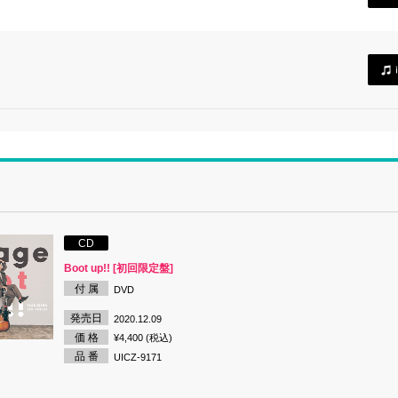
CD
Boot up!! [初回限定盤]
付 属
DVD
発売日
2020.12.09
価 格
¥4,400 (税込)
品 番
UICZ-9171