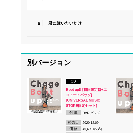
6
君に逢いたいだけ
別バージョン
CD
Boot up!! [初回限定盤+エ
コトートバッグ]
[UNIVERSAL MUSIC
STORE限定セット]
付 属
DVD,グッズ
発売日
2020.12.09
価 格
¥6,600 (税込)