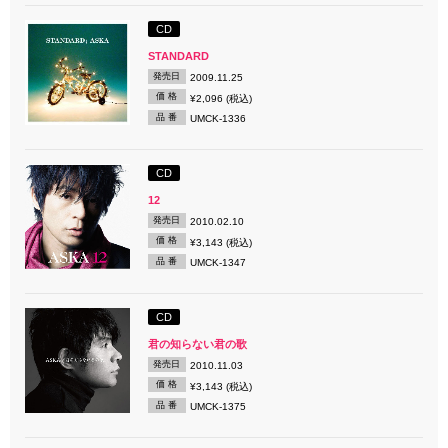
CD
STANDARD
発売日
2009.11.25
価 格
¥2,096 (税込)
品 番
UMCK-1336
CD
12
発売日
2010.02.10
価 格
¥3,143 (税込)
品 番
UMCK-1347
CD
君の知らない君の歌
発売日
2010.11.03
価 格
¥3,143 (税込)
品 番
UMCK-1375