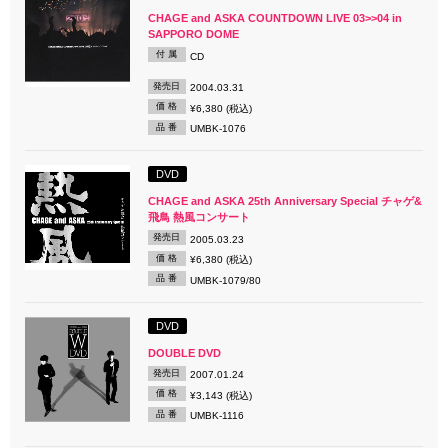
CHAGE and ASKA COUNTDOWN LIVE 03>>04 in
SAPPORO DOME
付 属
CD
発売日
2004.03.31
価 格
¥6,380 (税込)
品 番
UMBK-1076
DVD
CHAGE and ASKA 25th Anniversary Special チャゲ&
飛鳥 熱風コンサート
発売日
2005.03.23
価 格
¥6,380 (税込)
品 番
UMBK-1079/80
DVD
DOUBLE DVD
発売日
2007.01.24
価 格
¥3,143 (税込)
品 番
UMBK-1116