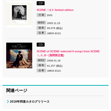
CD
SCENE Ⅰ&Ⅱ limited edition
付 属
DVD
発売日
2005.11.23
価 格
¥6,076 (税込)
品 番
UMCK-9131
CD
SCENE of SCENE~selected 6 songs from SCENE
Ⅰ,Ⅱ,Ⅲ~ [期間限定盤]
発売日
2006.01.18
価 格
¥1,257 (税込)
品 番
UMCK-9141
関連ページ
2018年邦楽カタログリリース