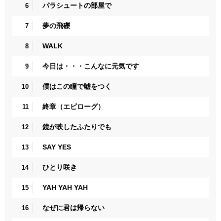
パラシュートの部屋で
6
夢の飛礫
7
WALK
8
今日は・・・こんなに元気です
9
僕はこの瞳で嘘をつく
10
終章（エピローグ）
11
鏡が映したふたりでも
12
SAY YES
13
ひとり咲き
14
YAH YAH YAH
15
なぜに君は帰らない
16