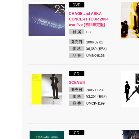
DVD
CHAGE and ASKA
CONCERT TOUR 2004
two-five [初回限定盤]
付 属
CD
発売日
2006.02.01
価 格
¥6,380 (税込)
品 番
UMBK-9138
CD
SCENEⅢ
発売日
2005.11.23
価 格
¥3,204 (税込)
品 番
UMCK-1199
CD