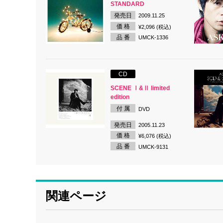
STANDARD
発売日
2009.11.25
価 格
¥2,096 (税込)
品 番
UMCK-1336
CD
SCENE Ⅰ&Ⅱ limited
edition
付 属
DVD
発売日
2005.11.23
価 格
¥6,076 (税込)
品 番
UMCK-9131
関連ページ