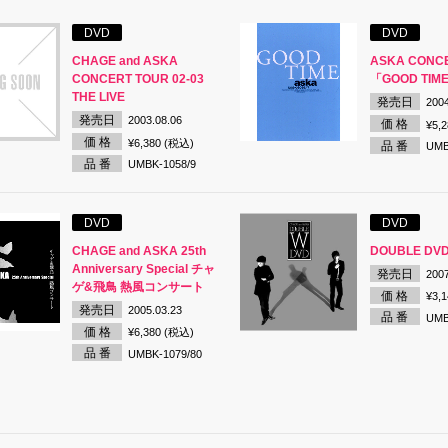
DVD
DVD
CHAGE and ASKA
ASKA CONC
CONCERT TOUR 02-03
「GOOD TIM
THE LIVE
発売日
2004
発売日
2003.08.06
価 格
¥5,
価 格
¥6,380 (税込)
品 番
UMB
品 番
UMBK-1058/9
DVD
DVD
CHAGE and ASKA 25th
DOUBLE DV
Anniversary Special チャ
発売日
2007
ゲ&飛鳥 熱風コンサート
価 格
¥3,
発売日
2005.03.23
品 番
UMB
価 格
¥6,380 (税込)
品 番
UMBK-1079/80