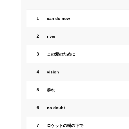
1
can do now
2
river
3
この愛のために
4
vision
5
群れ
6
no doubt
7
ロケットの樹の下で