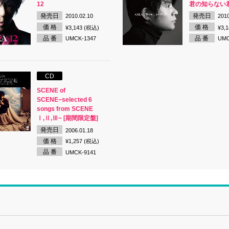
12
君の知らない
発売日
発売日
2010.02.10
2010
価 格
価 格
¥3,143 (税込)
¥3,
品 番
品 番
UMCK-1347
UMC
CD
SCENE of
SCENE~selected 6
songs from SCENE
Ⅰ,Ⅱ,Ⅲ~ [期間限定盤]
発売日
2006.01.18
価 格
¥1,257 (税込)
品 番
UMCK-9141