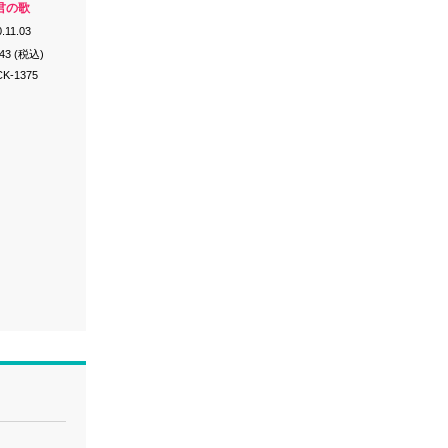
君の歌
.11.03
143 (税込)
K-1375