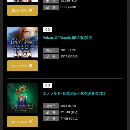
価 格
¥2,750 (税込)
品 番
UCCQ-2001
BUY NOW
CD
Voices Of Angels [輸入盤][CD]
発売日
2016.11.22
品 番
2557200683
BUY NOW
CD
エメラルド~音の宝石~[HQCD] [HQCD]
発売日
2014.03.05
価 格
¥2,640 (税込)
品 番
TYCE-85012
BUY NOW