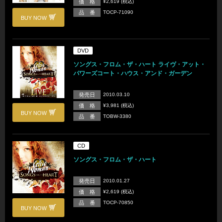
価 格
¥2,619 (税込)
品 番
TOCP-71090
BUY NOW
DVD
ソングス・フロム・ザ・ハート ライヴ・アット・
パワーズコート・ハウス・アンド・ガーデン
発売日
2010.03.10
価 格
¥3,981 (税込)
BUY NOW
品 番
TOBW-3380
CD
ソングス・フロム・ザ・ハート
発売日
2010.01.27
価 格
¥2,619 (税込)
品 番
TOCP-70850
BUY NOW