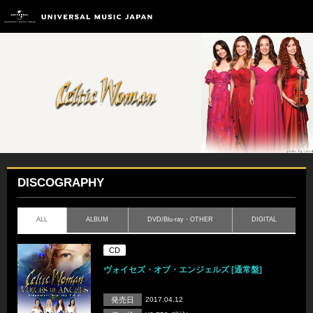
DISCOGRAPHY
ALL
ALBUM
DVD/Blu-ray・OTHER
DIGITAL
CD
ヴォイセズ・オブ・エンジェルズ [通常盤]
発売日
2017.04.12