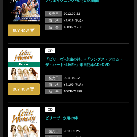
アウェイクニング~めざめの瞬間
発売日
2012.02.22
価 格
¥2,619 (税込)
品 番
TOCP-71260
BUY NOW
CD
「ビリーヴ~永遠の絆」+「ソングス・フロム・
ザ・ハート<LIVE>」来日記念CD+DVD
発売日
2011.10.12
価 格
¥4,169 (税込)
BUY NOW
品 番
TOCP-71198
CD
ビリーヴ ~永遠の絆
発売日
2011.05.25