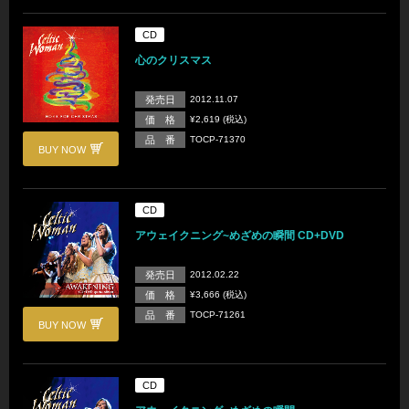
CD
心のクリスマス
発売日
2012.11.07
価 格
¥2,619 (税込)
品 番
TOCP-71370
BUY NOW
CD
アウェイクニング~めざめの瞬間 CD+DVD
発売日
2012.02.22
価 格
¥3,666 (税込)
品 番
TOCP-71261
BUY NOW
CD