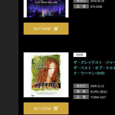
発売日
2018.05.15
品 番
670-9396
BUY NOW
DVD
ザ・グレイテスト・ジャー
ザ・ベスト・オブ・ケル
ク・ウーマン~DVD
発売日
2008.11.12
価 格
¥3,981 (税込)
品 番
TOBW-3327
BUY NOW