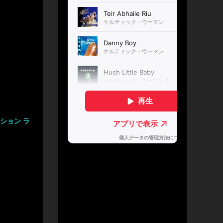
ション ラ
ン