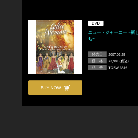
DVD
ニュー・ジャーニー ~新
ち~
発売日
2007.02.28
価 格
¥3,981 (税込)
品 番
TOBW-3316
BUY NOW