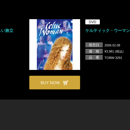
DVD
しい旅立
ケルティック・ウーマ
発売日
2006.02.08
価 格
¥3,981 (税込)
品 番
TOBW-3291
BUY NOW