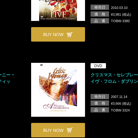
発売日
2010.03.10
価 格
¥3,981 (税込)
品 番
TOBW-3380
BUY NOW
DVD
ニー ~
クリスマス・セレブレー
ティッ
イヴ・フロム・ダブリ
発売日
2007.11.14
価 格
¥3,666 (税込)
品 番
TOBW-3324
BUY NOW