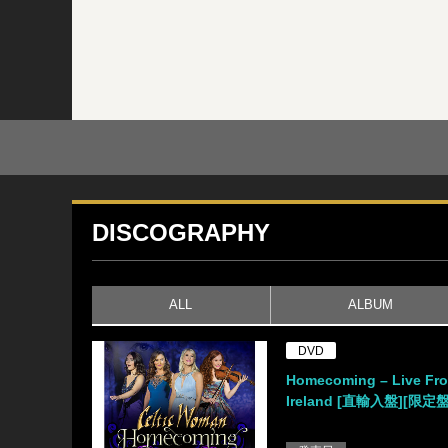
DISCOGRAPHY
ALL
ALBUM
DVD
Homecoming – Live Fr
Ireland [直輸入盤][限定盤