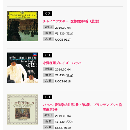
CD
チャイコフスキー: 交響曲第6番《悲愴》
発売日
2019.09.04
価 格
¥1,430 (税込)
品 番
UCCS-9117
CD
小澤征爾プレイズ・バッハ
発売日
2019.09.04
価 格
¥1,430 (税込)
品 番
UCCS-9118
CD
バッハ: 管弦楽組曲第2番・第3番、ブランデンブルク協
奏曲第5番
発売日
2019.09.04
価 格
¥1,430 (税込)
品 番
UCCS-9119