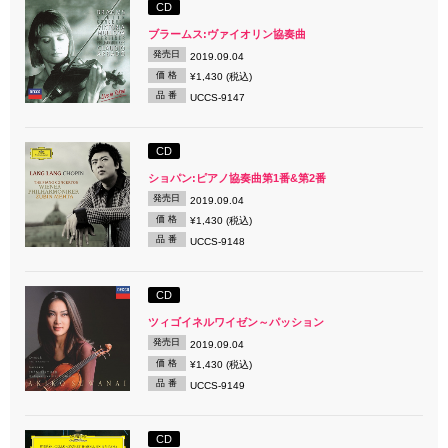
CD
ブラームス:ヴァイオリン協奏曲
発売日
2019.09.04
価 格
¥1,430 (税込)
品 番
UCCS-9147
CD
ショパン:ピアノ協奏曲第1番&第2番
発売日
2019.09.04
価 格
¥1,430 (税込)
品 番
UCCS-9148
CD
ツィゴイネルワイゼン～パッション
発売日
2019.09.04
価 格
¥1,430 (税込)
品 番
UCCS-9149
CD