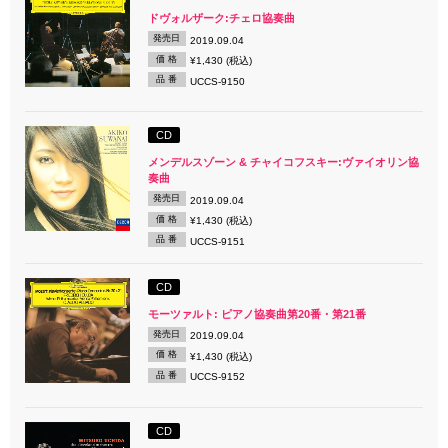
ドヴォルザーク:チェロ協奏曲
発売日
2019.09.04
価 格
¥1,430 (税込)
品 番
UCCS-9150
CD
メンデルスゾーン & チャイコフスキー:ヴァイオリン協
奏曲
発売日
2019.09.04
価 格
¥1,430 (税込)
品 番
UCCS-9151
CD
モーツァルト: ピアノ協奏曲第20番・第21番
発売日
2019.09.04
価 格
¥1,430 (税込)
品 番
UCCS-9152
CD