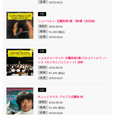
品 番
UCCS-9113
CD
シューベルト: 交響曲第3番・第8番《未完成》
発売日
2019.09.04
価 格
¥1,430 (税込)
品 番
UCCS-9114
CD
ショスタコーヴィチ: 交響曲第5番/プロコフィエフ: バ
レエ《ロメオとジュリエット》抜粋
発売日
2019.09.04
価 格
¥1,430 (税込)
品 番
UCCS-9115
CD
R.シュトラウス: アルプス交響曲 他
発売日
2019.09.04
価 格
¥1,430 (税込)
品 番
UCCS-9116