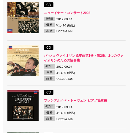
CD
ニューイヤー・コンサート2002
発売日
2019.09.04
価 格
¥1,430 (税込)
品 番
UCCS-9144
CD
バッハ: ヴァイオリン協奏曲第1番・第2番、2つのヴァ
イオリンのための協奏曲
発売日
2019.09.04
価 格
¥1,430 (税込)
品 番
UCCS-9145
CD
ブレンデル／ベ－ト－ヴェン:ピアノ協奏曲
発売日
2019.09.04
価 格
¥1,430 (税込)
品 番
UCCS-9146