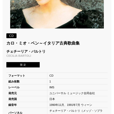
CD
カロ・ミオ・ベン～イタリア古典歌曲集
チェチーリア・バルトリ
CECILIA BARTOLI
限 定
フォーマット
CD
組み枚数
1
レーベル
IMS
発売元
ユニバーサル ミュージック合同会社
発売国
日本
録音年
1990年11月、1991年7月 ウィーン
チェチーリア・バルトリ（メッゾ・ソプラ
パーソネル