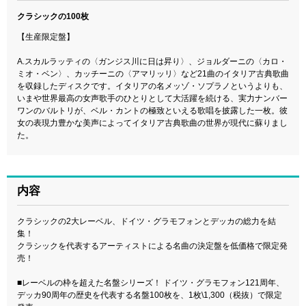
クラシックの100枚
【生産限定盤】
A.スカルラッティの〈ガンジス川に日は昇り〉、ジョルダーニの〈カロ・
ミオ・ベン〉、カッチーニの〈アマリッリ〉など21曲のイタリア古典歌曲
を収録したディスクです。イタリアの名メッゾ・ソプラノというよりも、
いまや世界最高の女声歌手のひとりとして大活躍を続ける、実力ナンバー
ワンのバルトリが、ベル・カントの極致といえる歌唱を披露した一枚。彼
女の表現力豊かな美声によってイタリア古典歌曲の世界が現代に蘇りまし
た。
内容
クラシックの2大レーベル、ドイツ・グラモフォンとデッカの総力を結
集！
クラシックを代表するアーティストによる名曲の決定盤を低価格で限定発
売！
■レーベルの枠を超えた名盤シリーズ！ ドイツ・グラモフォン121周年、
デッカ90周年の歴史を代表する名盤100枚を、1枚\1,300（税抜）で限定