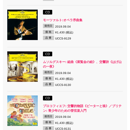
CD
モーツァルト:オペラ序曲集
発売日
2019.09.04
価 格
¥1,430 (税込)
品 番
UCCS-9129
CD
ムソルグスキー: 組曲《展覧会の絵》、交響詩《はげ山
の一夜》
発売日
2019.09.04
価 格
¥1,430 (税込)
品 番
UCCS-9130
CD
プロコフィエフ: 交響的物語《ピーターと狼》／ブリテ
ン: 青少年のための管弦楽入門
発売日
2019.09.04
価 格
¥1,430 (税込)
品 番
UCCS-9131