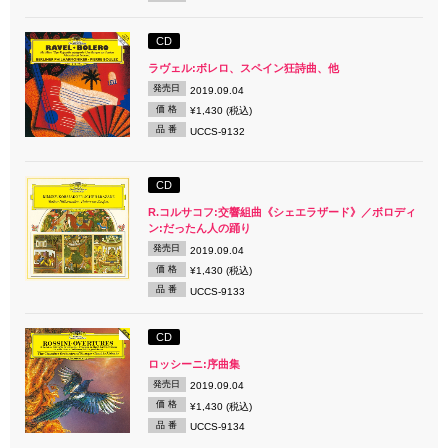
CD
ラヴェル:ボレロ、スペイン狂詩曲、他
発売日
2019.09.04
価 格
¥1,430 (税込)
品 番
UCCS-9132
CD
R.コルサコフ:交響組曲《シェエラザード》／ボロディ
ン:だったん人の踊り
発売日
2019.09.04
価 格
¥1,430 (税込)
品 番
UCCS-9133
CD
ロッシーニ:序曲集
発売日
2019.09.04
価 格
¥1,430 (税込)
品 番
UCCS-9134