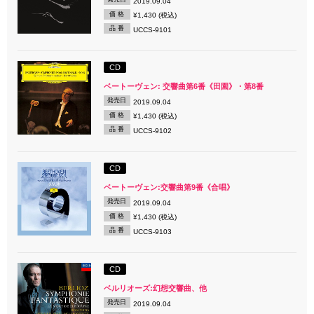
2019.09.04
価 格
¥1,430 (税込)
品 番
UCCS-9101
CD
ベートーヴェン: 交響曲第6番《田園》・第8番
発売日
2019.09.04
価 格
¥1,430 (税込)
品 番
UCCS-9102
CD
ベートーヴェン:交響曲第9番《合唱》
発売日
2019.09.04
価 格
¥1,430 (税込)
品 番
UCCS-9103
CD
ベルリオーズ:幻想交響曲、他
発売日
2019.09.04