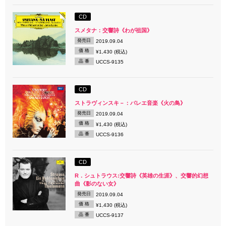
CD
スメタナ：交響詩《わが祖国》
発売日
2019.09.04
価 格
¥1,430 (税込)
品 番
UCCS-9135
CD
ストラヴィンスキ－：バレエ音楽《火の鳥》
発売日
2019.09.04
価 格
¥1,430 (税込)
品 番
UCCS-9136
CD
R．シュトラウス:交響詩《英雄の生涯》、交響的幻想
曲《影のない女》
発売日
2019.09.04
価 格
¥1,430 (税込)
品 番
UCCS-9137