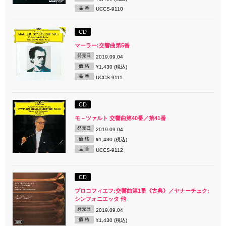
品 番
UCCS-9110
CD
マーラー:交響曲第5番
発売日
2019.09.04
価 格
¥1,430 (税込)
品 番
UCCS-9111
CD
モ－ツァルト 交響曲第40番／第41番
発売日
2019.09.04
価 格
¥1,430 (税込)
品 番
UCCS-9112
CD
プロコフィエフ:交響曲第1番《古典》／ヤナーチェク:
シンフォニエッタ 他
発売日
2019.09.04
価 格
¥1,430 (税込)