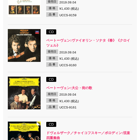
発売日
2019.09.04
価 格
¥1,430 (税込)
品 番
UCCS-9159
CD
ベートーヴェン:ヴァイオリン・ソナタ《春》《クロイ
ツェル》
発売日
2019.09.04
価 格
¥1,430 (税込)
品 番
UCCS-9160
CD
ベートーヴェン:大公・街の歌
発売日
2019.09.04
価 格
¥1,430 (税込)
品 番
UCCS-9161
CD
ドヴォルザーク／チャイコフスキー／ボロディン:弦楽
四重奏曲