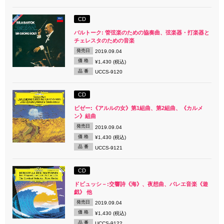
CD
バルトーク: 管弦楽のための協奏曲、弦楽器・打楽器と
チェレスタのための音楽
発売日
2019.09.04
価 格
¥1,430 (税込)
品 番
UCCS-9120
CD
ビゼー:《アルルの女》第1組曲、第2組曲、《カルメ
ン》組曲
発売日
2019.09.04
価 格
¥1,430 (税込)
品 番
UCCS-9121
CD
ドビュッシ－:交響詩《海》、夜想曲、バレエ音楽《遊
戯》 他
発売日
2019.09.04
価 格
¥1,430 (税込)
品 番
UCCS-9122