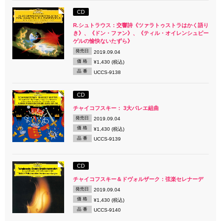
CD
R.シュトラウス：交響詩《ツァラトゥストラはかく語り
き》、《ドン・ファン》、《ティル・オイレンシュピー
ゲルの愉快ないたずら》
発売日
2019.09.04
価 格
¥1,430 (税込)
品 番
UCCS-9138
CD
チャイコフスキー： 3大バレエ組曲
発売日
2019.09.04
価 格
¥1,430 (税込)
品 番
UCCS-9139
CD
チャイコフスキー＆ドヴォルザーク：弦楽セレナーデ
発売日
2019.09.04
価 格
¥1,430 (税込)
品 番
UCCS-9140