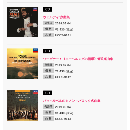
CD
ヴェルディ:序曲集
発売日
2019.09.04
価 格
¥1,430 (税込)
品 番
UCCS-9141
CD
ワーグナー：《ニーベルングの指環》管弦楽曲集
発売日
2019.09.04
価 格
¥1,430 (税込)
品 番
UCCS-9142
CD
パッヘルベルのカノン～バロック名曲集
発売日
2019.09.04
価 格
¥1,430 (税込)
品 番
UCCS-9143