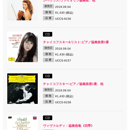
シベリウス:ヴァイオリン協奏曲、他
発売日
2019.09.04
価 格
¥1,430 (税込)
品 番
UCCS-9156
CD
チャイコフスキー&リスト:ピアノ協奏曲第1番
発売日
2019.09.04
価 格
¥1,430 (税込)
品 番
UCCS-9157
CD
チャイコフスキー:ピアノ協奏曲第1番、他
発売日
2019.09.04
価 格
¥1,430 (税込)
品 番
UCCS-9158
CD
ヴィヴァルディ：協奏曲集《四季》