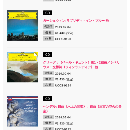
CD
ガーシュウィン:ラプソディ・イン・ブルー 他
発売日
2019.09.04
価 格
¥1,430 (税込)
品 番
UCCS-9123
CD
グリーグ：《ペール・ギュント》第1・2組曲／シベリ
ウス：交響詩《フィンランディア》 他
発売日
2019.09.04
価 格
¥1,430 (税込)
品 番
UCCS-9124
CD
ヘンデル: 組曲《水上の音楽》、組曲《王宮の花火の音
楽》
発売日
2019.09.04
価 格
¥1,430 (税込)
品 番
UCCS-9125