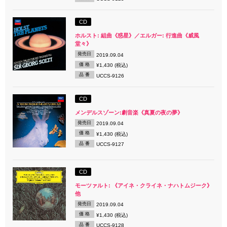
CD
ホルスト: 組曲《惑星》／エルガー: 行進曲《威風
堂々》
発売日
2019.09.04
価 格
¥1,430 (税込)
品 番
UCCS-9126
CD
メンデルスゾーン:劇音楽《真夏の夜の夢》
発売日
2019.09.04
価 格
¥1,430 (税込)
品 番
UCCS-9127
CD
モーツァルト: 《アイネ・クライネ・ナハトムジーク》
他
発売日
2019.09.04
価 格
¥1,430 (税込)
品 番
UCCS-9128