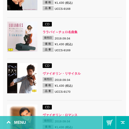
価 格
¥1,430 (税込)
品 番
UCCS-9168
CD
ララバイ～チェロ名曲集
発売日
2019.09.04
価 格
¥1,430 (税込)
品 番
UCCS-9169
CD
ヴァイオリン・リサイタル
発売日
2019.09.04
価 格
¥1,430 (税込)
品 番
UCCS-9170
CD
ヴァイオリン・ロマンス
発売日
2019.09.04
MENU
価 格
¥1,430 (税込)