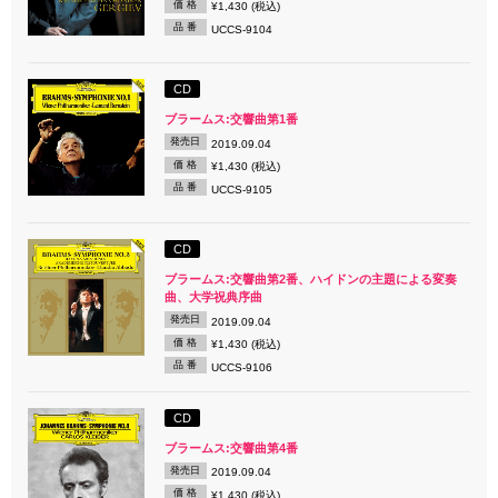
価 格
¥1,430 (税込)
品 番
UCCS-9104
CD
ブラームス:交響曲第1番
発売日
2019.09.04
価 格
¥1,430 (税込)
品 番
UCCS-9105
CD
ブラームス:交響曲第2番、ハイドンの主題による変奏
曲、大学祝典序曲
発売日
2019.09.04
価 格
¥1,430 (税込)
品 番
UCCS-9106
CD
ブラームス:交響曲第4番
発売日
2019.09.04
価 格
¥1,430 (税込)