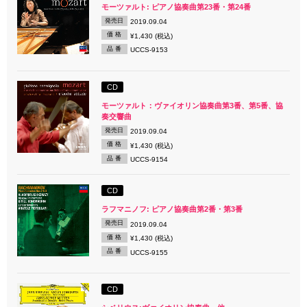
モーツァルト: ピアノ協奏曲第23番・第24番
発売日
2019.09.04
価 格
¥1,430 (税込)
品 番
UCCS-9153
CD
モーツァルト：ヴァイオリン協奏曲第3番、第5番、協
奏交響曲
発売日
2019.09.04
価 格
¥1,430 (税込)
品 番
UCCS-9154
CD
ラフマニノフ: ピアノ協奏曲第2番・第3番
発売日
2019.09.04
価 格
¥1,430 (税込)
品 番
UCCS-9155
CD