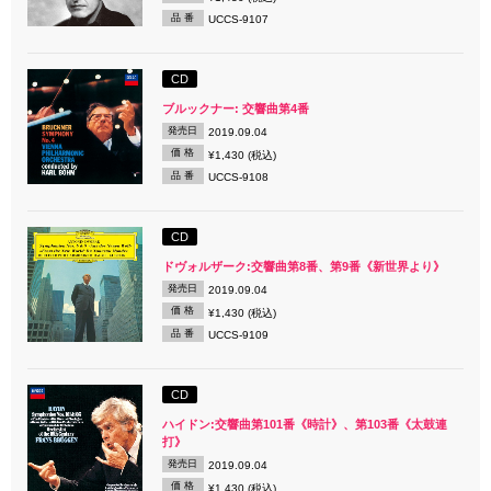
品 番
UCCS-9107
CD
ブルックナー: 交響曲第4番
発売日
2019.09.04
価 格
¥1,430 (税込)
品 番
UCCS-9108
CD
ドヴォルザーク:交響曲第8番、第9番《新世界より》
発売日
2019.09.04
価 格
¥1,430 (税込)
品 番
UCCS-9109
CD
ハイドン:交響曲第101番《時計》、第103番《太鼓連
打》
発売日
2019.09.04
価 格
¥1,430 (税込)