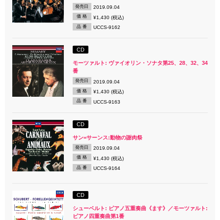
発売日
2019.09.04
価 格
¥1,430 (税込)
品 番
UCCS-9162
CD
モーツァルト: ヴァイオリン・ソナタ第25、28、32、34
番
発売日
2019.09.04
価 格
¥1,430 (税込)
品 番
UCCS-9163
CD
サン=サーンス:動物の謝肉祭
発売日
2019.09.04
価 格
¥1,430 (税込)
品 番
UCCS-9164
CD
シューベルト: ピアノ五重奏曲《ます》／モーツァルト:
ピアノ四重奏曲第1番