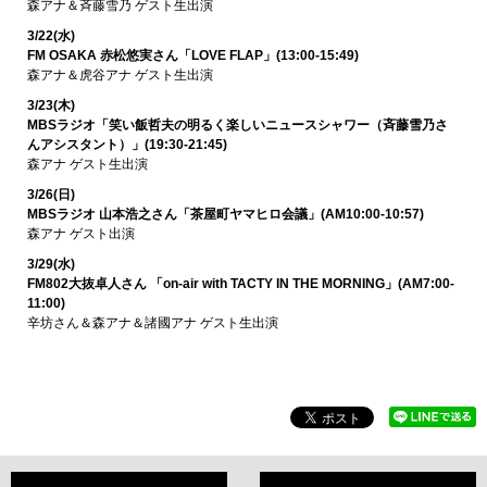
森アナ＆斉藤雪乃 ゲスト生出演
3/22(水)
FM OSAKA 赤松悠実さん「LOVE FLAP」(13:00-15:49)
森アナ＆虎谷アナ ゲスト生出演
3/23(木)
MBSラジオ「笑い飯哲夫の明るく楽しいニュースシャワー（斉藤雪乃さ
んアシスタント）」(19:30-21:45)
森アナ ゲスト生出演
3/26(日)
MBSラジオ 山本浩之さん「茶屋町ヤマヒロ会議」(AM10:00-10:57)
森アナ ゲスト出演
3/29(水)
FM802大抜卓人さん 「on-air with TACTY IN THE MORNING」(AM7:00-
11:00)
辛坊さん＆森アナ＆諸國アナ ゲスト生出演