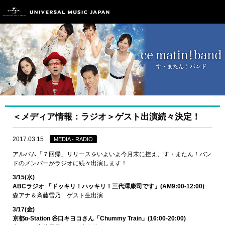
＜メディア情報：ラジオ＞ゲスト出演続々決定！
2017.03.15
MEDIA - RADIO
アルバム「７回帰」リリースをいよいよ今月末に控え、す・またん！バン
ドのメンバーがラジオに続々出演します！
3/15(水)
ABCラジオ 「ドッキリ！ハッキリ！三代澤康司です」(AM9:00-12:00)
森アナ＆斉藤雪乃 ゲスト生出演
3/17(金)
京都α-Station 谷口キヨコさん「Chummy Train」(16:00-20:00)