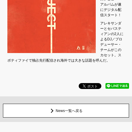
アルバムが遂
にデジタル配
信スタート！
アレキサンダ
ーとセバステ
ィアンの2人に
よるDJ／プロ
デューサー・
チームがこの
カセット。ス
ポティファイで独占先行配信され海外では大きな話題を呼んだ。
News一覧へ戻る