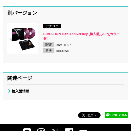
別バージョン
アナログ
E•MO•TION 10th Anniversary [輸入盤][2LP][カラー
盤]
発売日
2025.11.07
品 番
783-4650
関連ページ
輸入盤情報