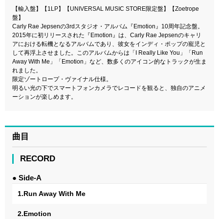
【輸入盤】【1LP】【UNIVERSAL MUSIC STORE限定盤】【Zoetrope
盤】
Carly Rae Jepsenの3rdスタジオ・アルバム『Emotion』10周年記念盤。
2015年に初リリースされた『Emotion』は、Carly Rae Jepsenのキャリ
アにおける転機となるアルバムであり、彼女をインディ・ポップの寵児と
して再浮上させました。このアルバムからは「I Really Like You」「Run
Away With Me」「Emotion」など、数多くのアイコン的なトラックが生ま
れました。
限定ゾートロープ・ヴァイナル仕様。
明るい光の下でスマートフォンカメラでレコードを観ると、独自のアニメ
ーションが楽しめます。
曲目
RECORD
● Side-A
1.Run Away With Me
2.Emotion