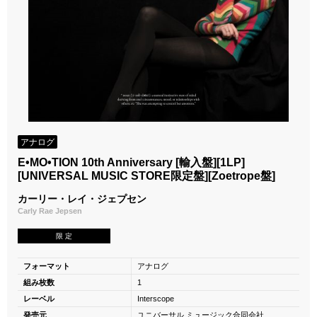
アナログ
E•MO•TION 10th Anniversary [輸入盤][1LP]
[UNIVERSAL MUSIC STORE限定盤][Zoetrope盤]
カーリー・レイ・ジェプセン
Carly Rae Jepsen
限 定
フォーマット
アナログ
組み枚数
1
レーベル
Interscope
発売元
ユニバーサル ミュージック合同会社