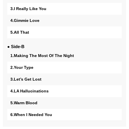
3.I Really Like You
4.Gimmie Love
5.All That
● Side-B
1.Making The Most Of The Night
2.Your Type
3.Let’s Get Lost
4.LA Hallucinations
5.Warm Blood
6.When I Needed You