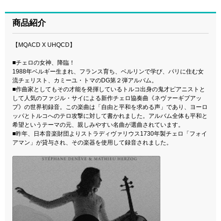
商品紹介
【MQACD X UHQCD】
■チェロの女神、降臨！
1988年ベルギー生まれ、フランス育ち、ベルリンで学び、パリに住む女
流チェリスト、カミーユ・トマのDG第２弾アルバム。
■作曲家としてもその才能を発揮しているトルコ出身の鬼才ピアニストと
して人気のファジル・サイによる新作チェロ協奏曲《ネヴァーギブアッ
プ》の世界初録音。この楽曲は「自由と平和を求める声」であり、ヨーロ
ッパとトルコへのテロ攻撃に対して書かれました。アルバム全体も平和と
希望というテーマの元、親しみやすい名曲が選曲されています。
■昨年、日本音楽財団よりストラディヴァリウス1730年製チェロ「フォイ
アマン」が貸与され、その楽器を使用して録音されました。