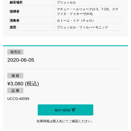
録音場所
ブリュッセル
マチュー・ヘルツォーク(1-3、7-13)、ステ
指揮者
ファヌ・ドゥネーヴ(4-6)
演奏者
カミーユ・トマ（チェロ）
楽団
ブリュッセル・フィルハーモニック
発売日
2020-06-05
価 格
¥3,080 (税込)
品 番
UCCG-40099
BUY NOW
在庫情報は購入先にてご確認ください。