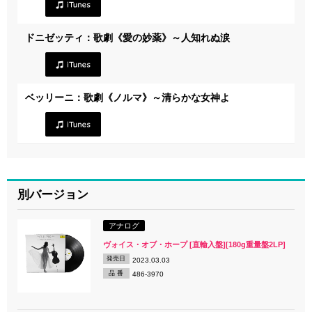
ドニゼッティ：歌劇《愛の妙薬》～人知れぬ涙
ベッリーニ：歌劇《ノルマ》～清らかな女神よ
別バージョン
アナログ
ヴォイス・オブ・ホープ [直輸入盤][180g重量盤2LP]
発売日
2023.03.03
品 番
486-3970