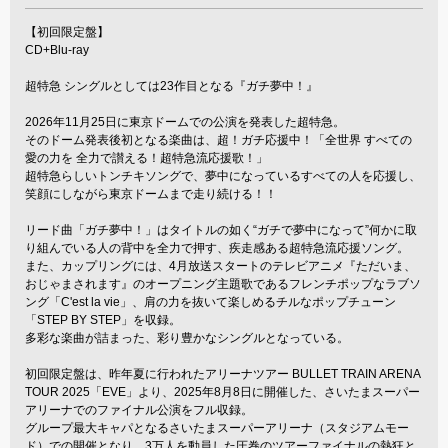
【初回限定盤】
CD+Blu-ray
超特急 シングルとしては23作目となる『ガチ夢中！』
2026年11月25日に東京ドームでの公演を発表した超特急。
そのドーム発表後初となる楽曲は、超！ガチ応援中！「全世界 すべての
愛の力を 全力で讃える！超特急流応援歌！」
超特急らしいトンチキソングで、夢中になっているすべての人を応援し、
笑顔にしながら東京ドームまで走り続ける！！
リード曲「ガチ夢中！」はタイトルの如く“ガチで夢中になって”何かに取
り組んでいる人の背中を全力で押す、疾走感ある超特急流応援ソング。
また、カップリングには、4月放送スタートのテレビアニメ『ただいま、
おじゃまされます』のオープニング主題歌であるフレンチポップなラブソ
ング「C'est la vie」、肩の力を抜いて楽しめるチルなポップチューン
「STEP BY STEP」を収録。
多彩な楽曲が詰まった、彩り豊かなシングルとなっている。
初回限定盤は、昨年夏に行われたアリーナツアー BULLET TRAIN ARENA
TOUR 2025「EVE」より、2025年8月8日に開催した、さいたまスーパー
アリーナでのファイナル公演をフル収録。
グループ最大キャパとなるさいたまスーパーアリーナ（スタジアムモー
ド）での開催となり、3万人を動員した圧巻のツアーファイナルの熱狂と