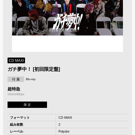
CD MAXI
ガチ夢中！ [初回限定盤]
付 属
Blu-ray
超特急
chotokkyu
限 定
フォーマット
CD MAXI
組み枚数
2
レーベル
Polydor