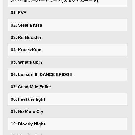
さいたまスーパーアリーナ(スタジアムモード)
01. EVE
02. Steal a Kiss
03. Re-Booster
04. Kura☆Kura
05. What’s up!?
06. Lesson II -DANCE BRIDGE-
07. Cead Mile Failte
08. Feel the light
09. No More Cry
10. Bloody Night