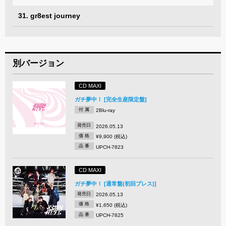
31. gr8est journey
別バージョン
CD MAXI
ガチ夢中！ [完全生産限定盤]
付 属
2Blu-ray
発売日
2026.05.13
価 格
¥9,900 (税込)
品 番
UPCH-7823
CD MAXI
ガチ夢中！ [通常盤(初回プレス)]
発売日
2026.05.13
価 格
¥1,650 (税込)
品 番
UPCH-7825