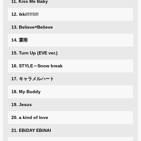
11. Kiss Me Baby
12. ikki!!!!!i!!
13. Believe×Believe
14. 霖雨
15. Turn Up (EVE ver.)
16. STYLE～Snow break
17. キャラメルハート
18. My Buddy
19. Jesus
20. a kind of love
21. EBiDAY EBiNAI