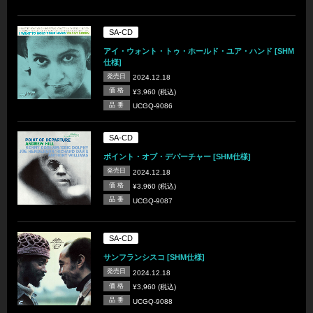
SA-CD
アイ・ウォント・トゥ・ホールド・ユア・ハンド [SHM
仕様]
発売日
2024.12.18
価 格
¥3,960 (税込)
品 番
UCGQ-9086
SA-CD
ポイント・オブ・デパーチャー [SHM仕様]
発売日
2024.12.18
価 格
¥3,960 (税込)
品 番
UCGQ-9087
SA-CD
サンフランシスコ [SHM仕様]
発売日
2024.12.18
価 格
¥3,960 (税込)
品 番
UCGQ-9088