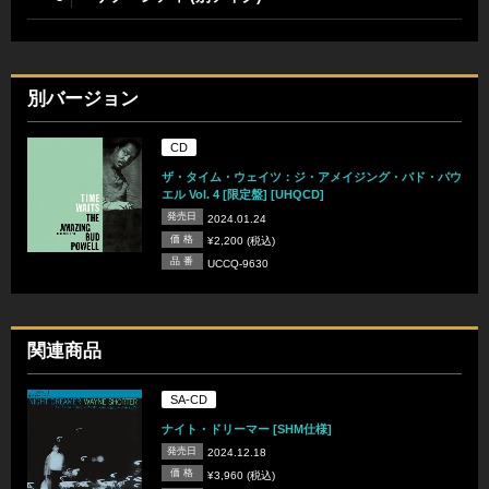
別バージョン
CD
ザ・タイム・ウェイツ：ジ・アメイジング・バド・パウ
エル Vol. 4 [限定盤] [UHQCD]
発売日
2024.01.24
価 格
¥2,200 (税込)
品 番
UCCQ-9630
関連商品
SA-CD
ナイト・ドリーマー [SHM仕様]
発売日
2024.12.18
価 格
¥3,960 (税込)