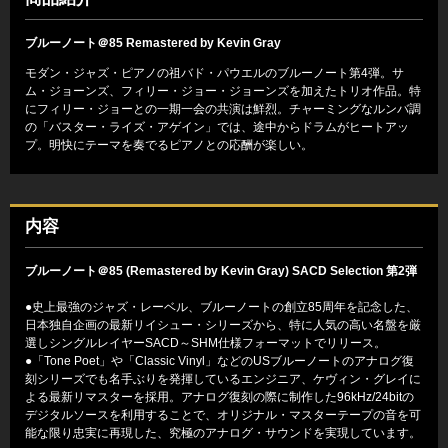
ブルーノート＠85 Remastered by Kevin Gray
モダン・ジャズ・ピアノの祖バド・パウエルのブルーノート第4弾。サ
ム・ジョーンズ、フィリー・ジョー・ジョーンズを加えたトリオ作品。特
にフィリー・ジョーとの一期一会の共演は鮮烈。チャーミングなルンバ調
の「バスター・ライズ・アゲイン」では、途中からドラムがヒートアッ
プ。明快にテーマを奏でるピアノとの応酬が楽しい。
内容
ブルーノート＠85 (Remastered by Kevin Gray) SACD Selection 第2弾
●史上最強のジャズ・レーベル、ブルーノートの創立85周年を記念した、
日本独自企画の最新リイシュー・シリーズから、特に人気の高い名盤を厳
選しシングルレイヤーSACD～SHM仕様フォーマットでリリース。
●「Tone Poet」や「Classic Vinyl」などのUSブルーノートのアナログ復
刻シリーズでも名手ぶりを発揮しているエンジニア、ケヴィン・グレイに
よる最新リマスターを採用。アナログ復刻の際に制作した96kHz/24bitの
デジタルソースを利用することで、オリジナル・マスターテープの音を可
能な限り忠実に再現した、究極のアナログ・サウンドを実現しています。