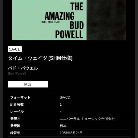
SA-CD
タイム・ウェイツ [SHM仕様]
バド・パウエル
Bud Powell
限 定
フォーマット
SA-CD
組み枚数
1
レーベル
-
発売元
ユニバーサル ミュージック合同会社
発売国
日本
録音年
1958年5月24日