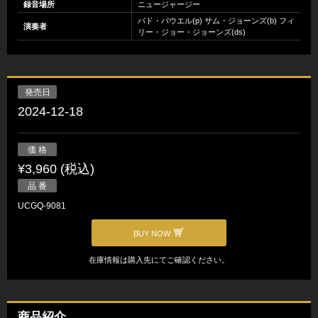
録音場所
ニュージャージー
バド・パウエル(p) サム・ジョーンズ(b) フィ
演奏者
リー・ジョー・ジョーンズ(ds)
発売日
2024-12-18
価 格
¥3,960 (税込)
品 番
UCGQ-9081
BUY NOW
在庫情報は購入先にてご確認ください。
商品紹介