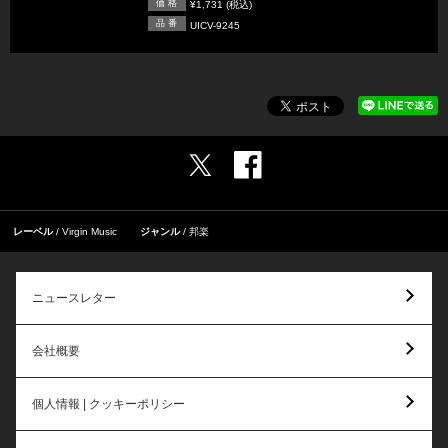
価 格
¥1,731 (税込)
品 番
UICV-9245
レーベル
Virgin Music
ジャンル
邦楽
ニュースレター
会社概要
個人情報 | クッキーポリシー