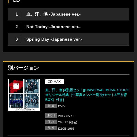
CD
血、汗、涙 -Japanese ver.-
1
Not Today -Japanese ver.-
2
Spring Day -Japanese ver.-
3
別バージョン
CD MAXI
血、汗、涙 [4形態セット][UNIVERSAL MUSIC STORE
オリジナル特典（生写真メンバー別7枚セット&三方背
BOX）付き]
付 属
DVD
発売日
2017.05.10
価 格
¥6,517 (税込)
品 番
D2CE-1663