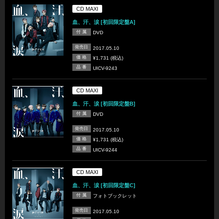
CD MAXI
血、汗、涙 [初回限定盤A]
付 属
DVD
発売日
2017.05.10
価 格
¥1,731 (税込)
品 番
UICV-9243
CD MAXI
血、汗、涙 [初回限定盤B]
付 属
DVD
発売日
2017.05.10
価 格
¥1,731 (税込)
品 番
UICV-9244
CD MAXI
血、汗、涙 [初回限定盤C]
付 属
フォトブックレット
発売日
2017.05.10