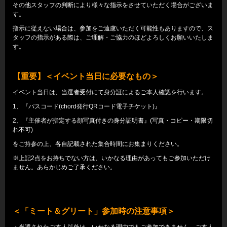
その他スタッフの判断により様々な指示をさせていただく場合がございま
す。
指示に従えない場合は、参加をご遠慮いただく可能性もありますので、ス
タッフの指示がある際は、ご理解・ご協力のほどよろしくお願いいたしま
す。
【重要】＜イベント当日に必要なもの＞
イベント当日は、当選者受付にて身分証によるご本人確認を行います。
1、『パスコード(chord発行QRコード電子チケット)』
2、『主催者が指定する顔写真付きの身分証明書』(写真・コピー・期限切
れ不可)
をご持参の上、各自記載された集合時間にお集まりください。
※上記2点をお持ちでない方は、いかなる理由があってもご参加いただけ
ません。あらかじめご了承ください。
＜「ミート＆グリート」参加時の注意事項＞
・当選されたご本人以外は、いかなる理由でもご参加できません。ご本人