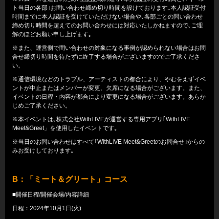
ト当日の各部｣お問い合わせ締め切り時間を設けております｡本人認証受付
時間までに本人認証を受けていただけない場合や､各部ごとの問い合わせ
締め切り時間を超えてのお問い合わせには対応いたしかねますので､ご理
解のほどお願い申し上げます｡
※また、運営側で問い合わせの対象になる事例が認められない場合はお問
合せ締切り時間を待たずに終了する場合がございますのでご了承くださ
い。
※通信環境などのトラブル、アーティストの都合により、やむをえずイベ
ントが中止またはメンバーが変更、欠席になる場合がございます。また、
イベントの日程・内容が都合により変更になる場合がございます。あらか
じめご了承ください。
※本イベントは､株式会社WithLIVEが運営する専用アプリ｢WithLIVE
Meet&Greet」を使用したイベントです｡
※当日のお問い合わせはすべて｢WithLIVE Meet&Greetのお問合せ｣からの
みお受けしております｡
B
：「ミート＆グリート」コース
■開催日程/開催会場/内容詳細
日程：2024年10月1日(火)