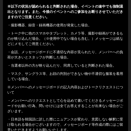
※以下の状況が認められると判断された場合、イベントの途中でも強制退
出となります。また、今後のイベントへのご参加をお断りさせていただき
ますのでご注意ください。
・撮影機器、録音・録画機器の使用が発覚した場合。
・トーク中に他のスマホやタブレット、カメラ等、撮影や録画ができるも
のが映り込んだ場合。（※使用中でない場合も含む。）メッセージは紙な
どにメモしてご用意ください。
・会話、メッセージボードに不適切な内容が見られたり、メンバーへの負
荷が大きいとスタッフが判断した場合。
・当選者以外の方が映り込んだり、同席していると判断された場合。
・マスク、サングラス等、お顔の判別ができない物や不適切な服装を着用
している場合。
※メンバーへのメッセージボードの記入内容およびトークリクエストにつ
いて
・メンバーへのリクエストとして心を込めて書いてくださるメッセージボ
ードやお願い行為、問いかけには全てお答えすることが出来ない場合がご
ざいます。
・日本語を韓国語に訳した際にニュアンスが変わり、意図しない解釈に受
け取られる場合がございますので、メッセージボード等作成の際にはご留
意いただきますようお願いいたします。