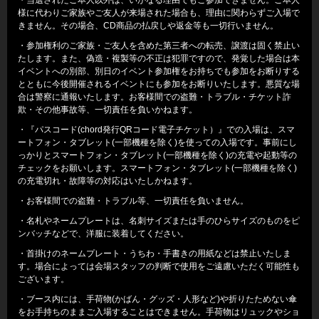
様に代わりご家族やご友人が来場された場合も、理由に関わらずご入場で
きません。その場合、CD商品の払戻しや返金等も一切行いません。
・参加権利のご家族・ご友人を含めた第三者への転売、譲渡は固く禁止い
たします。また、偽造・複製等の不正は犯罪ですので、発覚した場合は本
イベントへの別部、別日のイベント参加権をお持ちでも参加をお断りする
とともに今後開催されるイベントにも参加をお断りいたします。悪質な場
合は警察に通報いたします。お客様間での盗難・トラブル・チケット詐
欺・その他事故等、一切責任を負いかねます。
・『パスコード(chord発行QRコード電子チケット）』での入場は、スマ
ートフォン・タブレット(一部機種を除く)を使っての入場です。事前にし
っかりとスマートフォン・タブレット(一部機種を除く)の充電や起動等の
チェックをお願いします。スマートフォン・タブレット(一部機種を除く)
の充電切れ・故障等の対応はいたしかねます。
・お客様間での盗難・トラブル等、一切責任を負いません。
・名札やネームプレートは、名刺サイズまたは手のひらサイズのものをピ
ンバッチなどで、洋服に装着してください。
・首掛けのネームプレート・うちわ・手書きの用紙などは禁止いたしま
す。場合によっては会場スタッフの判断で使用をご遠慮いただく可能性も
ございます。
・ブース内には、手荷物(かばん・グッズ・人形など)や折りたためない傘
をお手持ちのままご入場することはできません。手荷物はリュックやショ