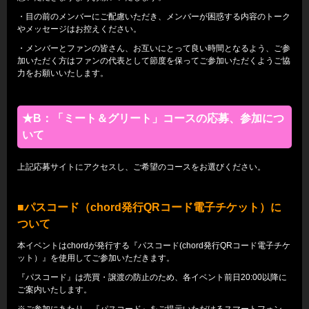
・目の前のメンバーにご配慮いただき、メンバーが困惑する内容のトーク
やメッセージはお控えください。
・メンバーとファンの皆さん、お互いにとって良い時間となるよう、ご参
加いただく方はファンの代表として節度を保ってご参加いただくようご協
力をお願いいたします。
★B：「ミート＆グリート」コースの応募、参加につ
いて
上記応募サイトにアクセスし、ご希望のコースをお選びください。
■パスコード（chord発行QRコード電子チケット）に
ついて
本イベントはchordが発行する『パスコード(chord発行QRコード電子チケ
ット）』を使用してご参加いただきます。
『パスコード』は売買・譲渡の防止のため、各イベント前日20:00以降に
ご案内いたします。
※ご参加にあたり、『パスコード』をご提示いただけるスマートフォン