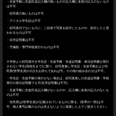
・生徒手帳に生徒氏名記入欄の無いものや記入欄に名前の記入のないもの
は不可
・顔写真の無いものは不可
・デジタル学生証は不可
・顔写真付でないものに、ご自身で写真を貼付したものや、貼付したと思
われるものは不可
・在学証明書は不可
・予備校・専門学校発行のものは不可
※学校より顔写真付き学生証・生徒手帳・生徒証明書・身分証明書が発行
されない学生(高校生まで)に限り、顔写真無し学生証・生徒手帳および住
民票(世帯全員)の2点をお持ちであれば可。その他の組み合わせは不可。
・学生証・生徒手帳の発行がない場合は、顔写真無しの生徒証明書・学校
発行の身分証明書でも可(在学証明書は不可)
・生徒手帳に生徒氏名記入欄がないものや、記入欄に名前の記入のないも
のは不可
・住民票は(世帯全員)が記載されているものに限る。(世帯の一部)は不
可、個人番号記載のものは見えないように保護した上でご提示ください。