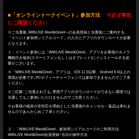
■「オンライントークイベント」参加方法
※必ず事前
にご確認ください
※ご当選後､WithLIVE Meet&Greetへの会員登録と当選後にご案内する､
「イベント参加用シリアルコード」の入力とアプリのダウンロードが必要
となります｡
１．イベント参加には「WithLIVE Meet&Greet」アプリをお客様のカメラ
機能付き端末(スマートフォンもしくはタブレット)にインストールする必
要がございます｡
※「WithLIVE Meet&Greet」アプリは、iOS 11.0以降、Android 6.0以上の
環境が必要です｡PCやフィーチャーフォンでは参加できませんのでご了承
ください。
※ご応募･ご当選されても､専用アプリのダウンロードができない環境では
当選してもご参加いただけませんのでご注意ください｡
※お客様の端末の非対応を理由とした当選後のキャンセル・返品は承れま
せんのであらかじめご了承ください｡
２．「WithLIVE Meet&Greet」参加用シリアルコードのご利用方法
WithLIVE Meet&Greet会員登録~当日の操作方法