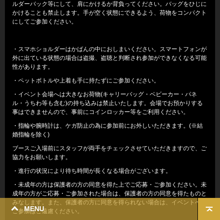
ルダーバック等にして、肩にかけるか背負ってください。バッグをひじに
かけることも禁止します。手が空く状態にできるよう、荷物をコンパクト
にしてご参加ください。
・スマホショルダーはかばんの中におしまいください。スマートフォンが
外に出ている状態の場合は盗撮、盗聴と判断され参加ができなくなる可能
性があります。
・ペットボトルや上着も手に持たずにご参加ください。
・イベント会場へは大きなお荷物(キャリーバッグ・ベビーカー・パネ
ル・うちわ等も含む)の持ち込みは禁止いたします。会場でお預かりする
事はできませんので、事前にコインロッカー等をご利用ください。
・指輪や腕時計は、ケガ防止の為に参加前にお外しいただきます。(※結
婚指輪を除く)
ブースご入場前にスタッフが両手をチェックさせていただきますので、ご
協力をお願いします。
・進行の状況により待ち時間が長くなる場合がございます。
・未成年の方は保護者の方の同意を得た上でご応募・ご参加ください。未
成年の方がご応募・ご参加された場合は、保護者の方の同意を得たものと
みなします。また、保護者の方に同意を得られない場合は、イベントへの
MENU
ご参加はご遠慮ください。