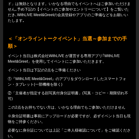
ド」は無効となります。いかなる理由でもイベントへはご参加いただけま
せん｡予め下記の【イベントのご参加やエントリーについて】をご覧いた
だき､WithLIVE Meet&Greetの会員登録やアプリのご準備などをお願いい
たします｡
＜「オンライントークイベント」当選～参加までの手
順＞
イベント当日は株式会社WithLIVE が運営する専用アプリ｢WithLIVE
Meet&Greet」を使用してイベントにご参加いただきます。
イベント当日は下記の2点をご準備ください
①『WithLIVE Meet&Greet』のアプリをダウンロードしたスマートフォ
ン・タブレット(一部機種を除く)
②「主催者が指定する顔写真付身分証明書」(写真・コピー・期限切れ不
可)
この2点をお持ちでない方は、いかなる理由でもご参加いただけません
※身分証明書は事前にアップロードが必要ですが、必ずイベント当日も現
物をご持参ください。
必要なに身分証については上記「ご本人様確認について」をご確認くださ
い。