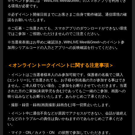
※イベント参加には「WithLIVE Meet&Greet」のスマホアプリを利用でき
る環境が必要です｡
※必ずイベント開催日前までにお客さまご自身で動作確認、通信環境の確
認をお願いいたします｡
※ご応募・ご当選されても、スマホアプリのダウンロードができない環境
ではご参加・ご視聴いただけませんのでご注意ください｡
※当選発表後はお早めに確認頂き､WithLIVE Meet&Greetへのイベント参
加用シリアルコードの入力とアプリへの反映確認を行ってください｡
＜オンライントークイベントに関する注意事項＞
・イベントはご当選者様本人のみ参加可能です。保護者の名義でご購入
(エントリー)して当選されても、お子様や別名義の方が参加する事はでき
ません。ご本人様でない場合、ご参加をお断りさせていただきます。当選
された方のご家族(未就学児を含む)であってもご一緒のご参加、画面への
映り込みなどもお断りいたします。あらかじめご了承ください。
・撮影・録音・録画(画面撮影,録画含む)等一切禁止いたします。
・イベント中に通信不良などが原因でアクセスができない、会話が途絶え
たなどのトラブルへの責任は負いかねますのであらかじめご了承くださ
い。
・マイク・ON／カメラ・ON の状態で参加していただきます。