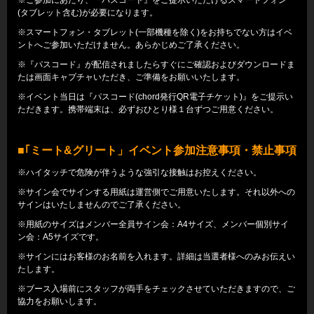
(タブレット含む)が必要になります。
※スマートフォン・タブレット(一部機種を除く)をお持ちでない方はイベ
ントへご参加いただけません。あらかじめご了承ください。
※『パスコード』が配信されましたらすぐにご確認およびダウンロードま
たは画面キャプチャいただき、ご準備をお願いいたします。
※イベント当日は『パスコード(chord発行QR電子チケット)』をご提示い
ただきます。携帯端末は、必ずおひとり様１台ずつご用意ください。
■｢ミート&グリート」イベント参加注意事項・禁止事項
※ハイタッチで危険が伴うような強引な接触はお控えください。
※サイン会でサインする用紙は運営側でご用意いたします。それ以外への
サインはいたしませんのでご了承ください。
※用紙のサイズはメンバー全員サイン会：A4サイズ、メンバー個別サイ
ン会：A5サイズです。
※サインにはお客様のお名前を入れます。詳細は当選者様へのみお伝えい
たします。
※ブース入場前にスタッフが両手をチェックさせていただきますので、ご
協力をお願いします。