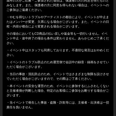
成年の方がご応募・ご参加された場合は、保護者の方の同意を得たものと
みなします。また、保護者の方に同意を得られない場合は、イベントへの
ご参加はご遠慮ください。
・やむを得ないトラブルやアーティストの都合により、イベントが中止ま
たはメンバーが変更、欠席になる場合がございます。また、イベントの日
程・内容が都合により変更される場合がございます。
その場合においてもCD商品の払い戻しや返金等も一切行いません。イベ
ント中止・途中終了の場合も条件は変わりません。あらかじめご了承くだ
さい。
・イベント中はスタッフも同席しております。不適切な発言はおやめくだ
さい。
・イベントのトラブル防止のため運営側で会話中の録音・録画をさせてい
ただく場合がございます。
・当日の事故・混乱防止のため、イベントではさまざまな制限を設けさせ
ていただく場合がございますので、その際はご了承ください。
・本イベントの安全な運営のため、イベントに参加するにふさわしくない
と主催者側が判断した場合、特定のお客様にご参加をお断りする場合がご
ざいます。
・当イベントで発生した事故・盗難・詐欺等には、主催者・出演者は一切
責任を負いません。