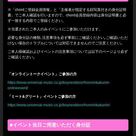
※「chordご登録会員情報」と「主催者が指定する顔写真付きの身分証明
書」でご本人確認を行いますので、chord会員登録内容は身分証明書と必
ず一致する内容でご登録ください。
※当選されたご本人のみイベントにご参加いただけます。
必要な身分証の種類､注意事項を必ず事前にご確認ください｡ご確認いただ
けない場合のトラブルについては対応できませんのでご注意ください｡
ご本人様確認およびイベントの注意事項については以下のページより必ず
ご確認ください｡
「オンライントークイベント」ご参加の方
https://www.universal-music.co.jp/boynextdoor/honninkakunin-
onlineevent/
「ミート&グリート」イベントご参加の方
https://www.universal-music.co.jp/boynextdoor/honninkakunin/
■イベント当日ご用意いただく身分証