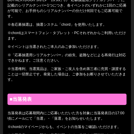
記載のシリアルナンバー1つにつき、各イベントのいずれかに1回のご応募
が可能で、お手持ちのシリアルナンバーの分だけ何回でもご応募可能で
す。
※各応募抽選は、抽選システム「chord」を使用いたします。
※chordはスマートフォン・タブレット・PCそれぞれからご利用いただけ
ます。
※イベントは当選されたご本人のみご参加いただけます。
※「応募抽選用シリアルナンバー」の紛失、盗難などによる再発行は対応
できかねます。ご注意ください。
※当選権利、当選賞品は、ご家族・ご友人を含め第三者に売買・譲渡する
ことは一切禁止です。発覚した場合は、ご参加をお断りさせていただきま
す。
■当落発表
当落発表は応募期間内にご応募いただいた方を対象に当落発表日の17:00
頃にメールにて「当選」・「落選」をお知らせいたします。
※chordのマイページからも、イベントの当落をご確認いただけます。