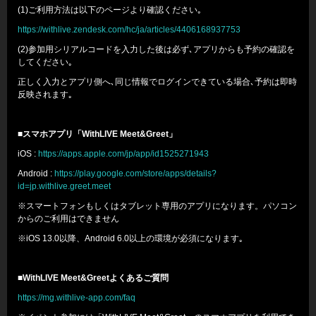
(1)ご利用方法は以下のページより確認ください｡
https://withlive.zendesk.com/hc/ja/articles/4406168937753
(2)参加用シリアルコードを入力した後は必ず､アプリからも予約の確認を
してください｡
正しく入力とアプリ側へ､同じ情報でログインできている場合､予約は即時
反映されます｡
■スマホアプリ「WithLIVE Meet&Greet」
iOS :
https://apps.apple.com/jp/app/id1525271943
Android :
https://play.google.com/store/apps/details?
id=jp.withlive.greet.meet
※スマートフォンもしくはタブレット専用のアプリになります。パソコン
からのご利用はできません
※iOS 13.0以降、Android 6.0以上の環境が必須になります｡
■WithLIVE Meet&Greetよくあるご質問
https://mg.withlive-app.com/faq