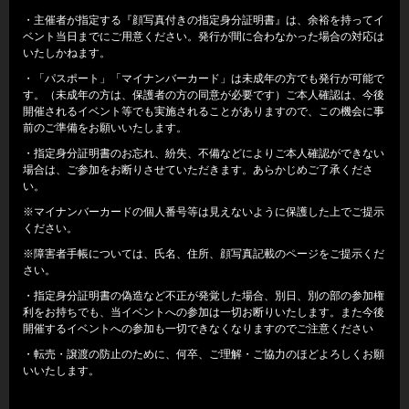
・主催者が指定する『顔写真付きの指定身分証明書』は、余裕を持ってイ
ベント当日までにご用意ください。発行が間に合わなかった場合の対応は
いたしかねます。
・「パスポート」「マイナンバーカード」は未成年の方でも発行が可能で
す。（未成年の方は、保護者の方の同意が必要です）ご本人確認は、今後
開催されるイベント等でも実施されることがありますので、この機会に事
前のご準備をお願いいたします。
・指定身分証明書のお忘れ、紛失、不備などによりご本人確認ができない
場合は、ご参加をお断りさせていただきます。あらかじめご了承くださ
い。
※マイナンバーカードの個人番号等は見えないように保護した上でご提示
ください。
※障害者手帳については、氏名、住所、顔写真記載のページをご提示くだ
さい。
・指定身分証明書の偽造など不正が発覚した場合、別日、別の部の参加権
利をお持ちでも、当イベントへの参加は一切お断りいたします。また今後
開催するイベントへの参加も一切できなくなりますのでご注意ください
・転売・譲渡の防止のために、何卒、ご理解・ご協力のほどよろしくお願
いいたします。