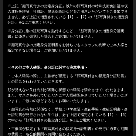
※上記『顔写真付きの指定身分証』以外の顔写真付の特殊技術免許証や仮
の運転免許証、社員証、健康保険証などをご用意いただいてもご参加でき
ません。必ず上記で指定されている【1】～【7】の『顔写真付きの指定身
分証』を1点ご用意ください。
※身分証に別の証明写真を貼付するなど、『顔写真付きの指定身分証明
書』に偽造が発覚した場合もご参加いただけません。
※顔写真付きの指定身分証明書をお持ちでもスタッフの判断でご本人様と
断定できない場合は、ご参加いただけません。
＜その他ご本人確認、身分証に関する注意事項＞
・ご本人確認の際に、主催者が指定する『顔写真付きの指定身分証明書』
との照合を行わせていただきます。
顔が見えない又は判別が困難な状態での確認は禁止させていただきます。
また、マスクを外していただきご本人様確認をさせていただく場合がござ
います。ご協力のほどよろしくお願いいたします。
・顔写真の有無に関係なく、学校より学生証・生徒手帳・生徒証明書・身
分証明書が発行されない学生は、必ず上記で指定されている【1】～【6】
の中から『顔写真付きの指定身分証』を1点ご用意ください。
・主催者が指定する『顔写真付きの指定身分証明書』の発行に必要な期間
や費用は、各公的機関へお問い合わせください。