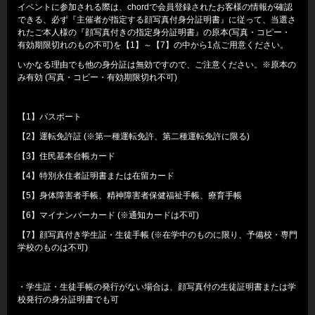
イベントに参加される際は、chordで会員登録されたお客様の情報が確認
できる、必ず『主催者が指定する顔写真付身分証明書』に従って、当選さ
れたご本人様の『顔写真付きの指定身分証明書』の原本(写真・コピー・
有効期限切れのもの不可)を【1】～【7】の中から1点ご用意ください。
いかなる理由でも他の身分証は無効ですので、ご注意ください。※原本の
み有効 (写真・コピー・有効期限切れ不可)
【1】パスポート
【2】運転免許証 (※第一種運転免許、第二種運転免許に限る)
【3】住民基本台帳カード
【4】特別永住者証明書または在留カード
【5】身体障害者手帳、精神障害者保健福祉手帳、療育手帳
【6】マイナンバーカード (※通知カードは不可)
【7】顔写真付き学生証・生徒手帳 (※在学中のものに限り、予備校・専門
学校のものは不可)
・学生証・生徒手帳の発行がない場合は、顔写真付の生徒証明書または学
校発行の身分証明書でも可