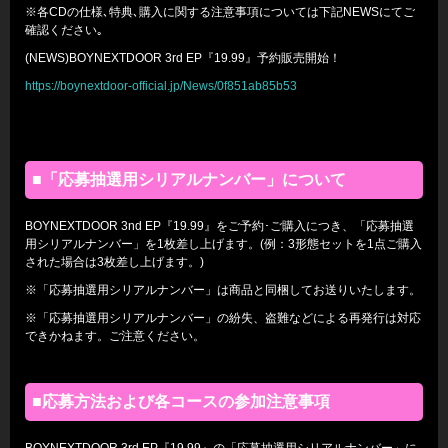
※各CDの仕様､特典､購入に関する注意事項については下記NEWSにてご
確認ください｡
(NEWS)BOYNEXTDOOR 3rd EP『19.99』予約販売開始！
https://boynextdoor-official.jp/News/0f851ab85b53
■「応募抽選用シリアルナンバー」について
BOYNEXTDOOR 3nd EP『19.99』をご予約･ご購入につき、「応募抽選
用シリアルナンバー」を1枚差し上げます。(例：3形態セットを1点ご購入
された場合は3枚差し上げます。)
※「応募抽選用シリアルナンバー」は商品と同梱してお送りいたします。
※「応募抽選用シリアルナンバー」の紛失、盗難などによる再発行は対応
できかねます。ご注意ください。
■応募方法および各コースの参加注意事項
BOYNEXTDOOR 3rd EP『19.99』の「応募抽選用シリアルナンバー」に