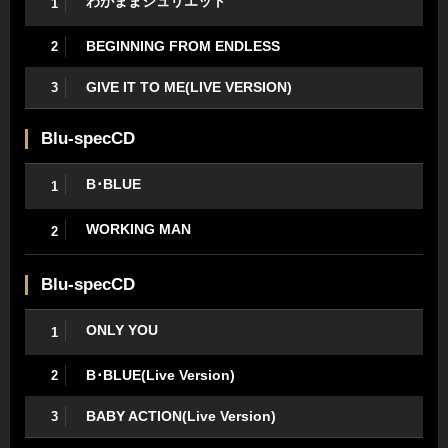
わがままジュリエット
1
BEGINNING FROM ENDLESS
2
GIVE IT TO ME(LIVE VERSION)
3
Blu-specCD
B･BLUE
1
WORKING MAN
2
Blu-specCD
ONLY YOU
1
B･BLUE(Live Version)
2
BABY ACTION(Live Version)
3