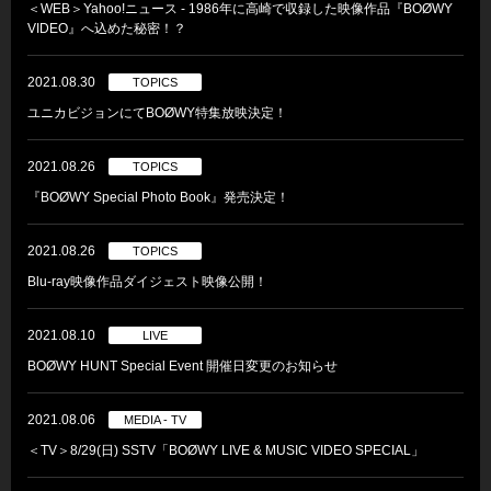
＜WEB＞Yahoo!ニュース ‐ 1986年に高崎で収録した映像作品『BOØWY
VIDEO』へ込めた秘密！？
2021.08.30
TOPICS
ユニカビジョンにてBOØWY特集放映決定！
2021.08.26
TOPICS
『BOØWY Special Photo Book』発売決定！
2021.08.26
TOPICS
Blu-ray映像作品ダイジェスト映像公開！
2021.08.10
LIVE
BOØWY HUNT Special Event 開催日変更のお知らせ
2021.08.06
MEDIA - TV
＜TV＞8/29(日) SSTV「BOØWY LIVE & MUSIC VIDEO SPECIAL」