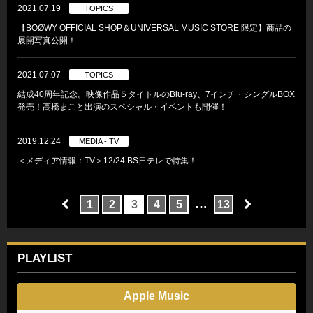
2021.07.19
TOPICS
【BOØWY OFFICIAL SHOP＆UNIVERSAL MUSIC STORE 限定】商品の
展開写真公開！
2021.07.07
TOPICS
結成40周年記念。映像作品５タイトルのBlu-ray、7インチ・シングルBOX
発売！高橋まこと出演のスペシャル・イベントも開催！
2019.12.24
MEDIA - TV
＜メディア情報：TV＞12/24 BS日テレで特集！
…
1
2
3
4
5
13
PLAYLIST
Apple Music