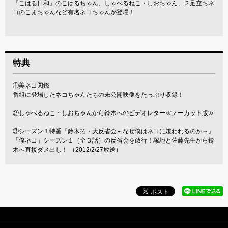
『こはる日和』のこはるちゃん、しゃべるねこ・しおちゃん、２足立ちネ
コのこまちゃんなど有名ネコちゃんが登場！
特典
①美ネコ図鑑
番組に登場したネコちゃんたちの未公開映像をたっぷり収録！
②しゃべるねこ・しおちゃんから鈴木へのビデオレター≪ノーカット版≫
③シーズン１特番『鈴木拓・大反省会～なぜ僕はネコに嫌われるのか～』
「僕ネコ」シーズン１（全３話）の反省会を敢行！塚地と佐藤先生から鈴
木へ直接ダメ出し！ （2012/2/27放送）