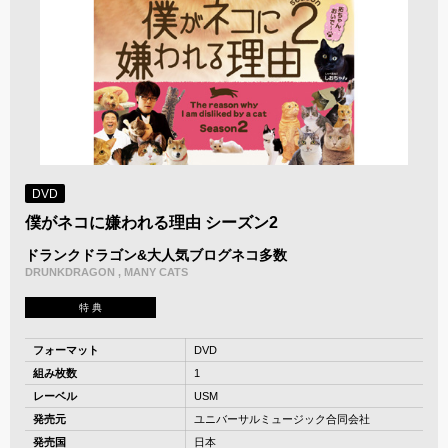
DVD
僕がネコに嫌われる理由 シーズン2
ドランクドラゴン&大人気ブログネコ多数
DRUNKDRAGON , MANY CATS
特 典
フォーマット
DVD
組み枚数
1
レーベル
USM
発売元
ユニバーサルミュージック合同会社
発売国
日本