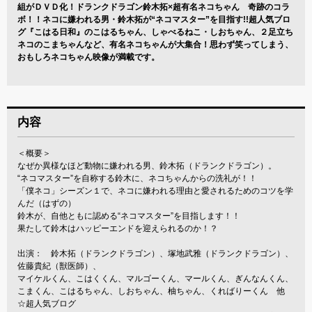
組がＤＶＤ化！ドランクドラゴン鈴木拓×超有名ネコちゃん 奇跡のコラ
ボ！！ネコに嫌われる男・鈴木拓が“ネコマスター”を目指す!!超人気ブロ
グ『こはる日和』のこはるちゃん、しゃべるねこ・しおちゃん、２足立ち
ネコのこまちゃんなど、有名ネコちゃんが大集合！思わず笑ってしまう、
おもしろネコちゃん映像が満載です。
内容
＜概要＞
なぜか異様なほど動物に嫌われる男、鈴木拓（ドランクドラゴン）。
“ネコマスター”を自称する鈴木に、ネコちゃんからの洗礼が！！
「僕ネコ」シーズン１で、ネコに嫌われる理由と愛されるためのコツを学
んだ（はずの）
鈴木が、自他ともに認める“ネコマスター”を目指します！！
果たして鈴木はハッピーエンドを迎えられるのか！？
出演： 鈴木拓（ドランクドラゴン）、塚地武雅（ドランクドラゴン）、
佐藤貴紀（獣医師）、
マイケルくん、こはくくん、マルゴーくん、マールくん、ぎんなんくん、
こまくん、こはるちゃん、しおちゃん、柚ちゃん、くればりーくん 他
☆超人気ブログ