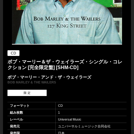
CD
ボブ・マーリー＆ザ・ウェイラーズ・シングル・コレ
クション [完全限定盤] [SHM-CD]
ボブ・マーリー・アンド・ザ・ウェイラーズ
BOB MARLEY & THE WAILERS
限 定
フォーマット
CD
組み枚数
1
レーベル
Universal Music
発売元
ユニバーサルミュージック合同会社
発売国
日本