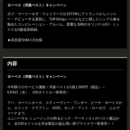
ヨーベス（洋楽ベスト）キャンペーン
ボブ・マーリー＆ザ・ウェイラーズが1973年にアイランドからメジャ
ー・デビューする直前に、Tuff Gongレーベルなどに残したシングル曲を
集めたコンピレーション・アルバム。貴重な当時のオリジナルDJ・ミッ
クスを5曲追加収録。
★高音質SHM-CD仕様
内容
ヨーベス（洋楽ベスト）キャンペーン
今年限りのサービス価格！洋楽ベストが1枚1,000円（税込）～
6月8日（水）、100タイトル一挙発売！
アバ、カーペンターズ、スティーヴィー・ワンダー、ビーチ・ボーイズか
ら、エリック・クラプトン、KISS、ガンズ・アンド・ローゼズ、ニルヴ
ァーナまで。
ユニバーサル ミュージックが誇るビッグ・アーティストのベスト盤ばか
り、全100タイトルを完全限定の超お買い得プライスで一挙発売！！