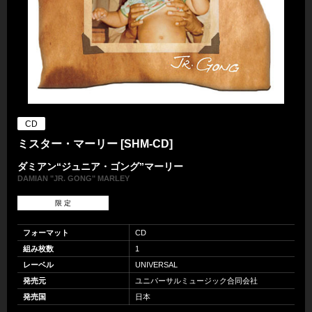
CD
ミスター・マーリー [SHM-CD]
ダミアン“ジュニア・ゴング”マーリー
DAMIAN "JR. GONG" MARLEY
限 定
フォーマット
CD
組み枚数
1
レーベル
UNIVERSAL
発売元
ユニバーサルミュージック合同会社
発売国
日本