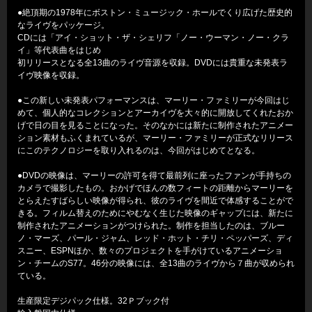
●絶頂期の1978年にボストン・ミュージック・ホールでくり広げた歴史的
なライヴをパッケージ。
CDには「アイ・ショット・ザ・シェリフ「ノー・ウーマン・ノー・クラ
イ」等代表曲をはじめ
初リリースとなる全13曲のライヴ音源を収録。DVDには貴重な未発表ラ
イヴ映像を収録。
●この新しい未発表パフォーマンスは、マーリー・ファミリーが今回はじ
めて、個人的なコレクションとアーカイヴを大々的に開放してくれたおか
げで日の目を見ることになった。そのなかには新たに制作されたアニメー
ション素材もふくまれているが、マーリー・ファミリーが正式なリリース
にこのテクノロジーを取り入れるのは、今回がはじめてとなる。
●DVDの映像は、マーリーの許可を得て最前列に座ったファンが手持ちの
カメラで撮影したもの。おかげでほんの数フィートの距離からマーリーを
とらえたすばらしい映像が得られ、彼のライヴを間近で体感することがで
きる。フィルム替えのためにやむなく生じた映像のギャップには、新たに
制作されたアニメーションがつけられた。制作を担当したのは、ブルー
ノ・マーズ、パール・ジャム、レッド・ホット・チリ・ペッパーズ、ディ
スニー、ESPNほか、数々のプロジェクトを手がけているアニメーショ
ン・チームのS77。46分の映像には、全13曲のライヴから７曲が収められ
ている。
生産限定デジパック仕様。32Ｐブック付