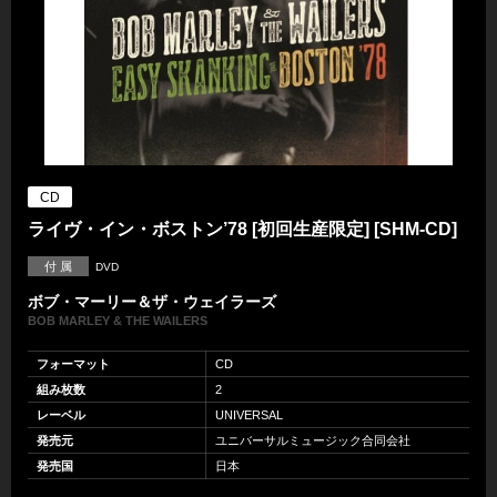
CD
ライヴ・イン・ボストン’78 [初回生産限定] [SHM-CD]
付 属
DVD
ボブ・マーリー＆ザ・ウェイラーズ
BOB MARLEY & THE WAILERS
フォーマット
CD
組み枚数
2
レーベル
UNIVERSAL
発売元
ユニバーサルミュージック合同会社
発売国
日本