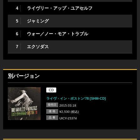
ライヴリー・アップ・ユアセルフ
4
ジャミング
5
ウォー／ノー・モア・トラブル
6
エクソダス
7
別バージョン
CD
ライヴ・イン・ボストン’78 [SHM-CD]
発売日
2015.03.18
価 格
¥2,530 (税込)
品 番
UICY-15374