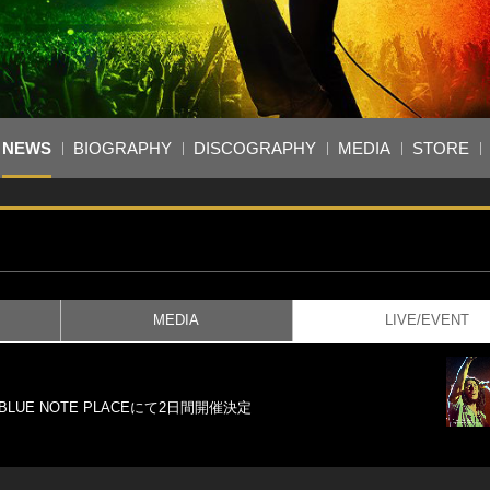
NEWS
BIOGRAPHY
DISCOGRAPHY
MEDIA
STORE
MEDIA
LIVE/EVENT
UE NOTE PLACEにて2日間開催決定