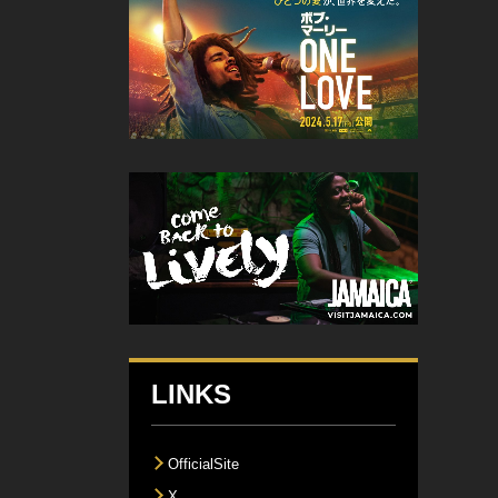
LINKS
OfficialSite
X