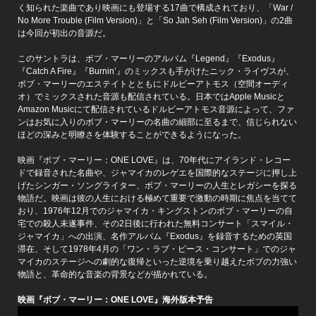
く知られた楽曲であり映画にも登場する17曲で構成されており、「War /
No More Trouble (Film Version)」と「So Jah Seh (Film Version)」の2曲
は今回が初出の音源だ。
このサントラは、ボブ・マーリーのアルバム『Legend』『Exodus』
『Catch A Fire』『Burnin’』のミックスも手がけたニック・ライヴスが、
ボブ・マーリーのエステイトとともにドルビーアトモス（空間オーディ
オ）でミックスされた音源も配信されている。日本ではApple Musicと
Amazon Musicにて配信されているドルビーアトモス音源によって、ファ
ンはお気に入りのボブ・マーリーの名曲の細部に至るまで、信じられない
ほどの深みと明瞭さを体験することができるようになった。
映画『ボブ・マーリー：ONE LOVE』は、70年代にアイランド・レコー
ドで録音された名曲や、ジャマイカのレゲエを国際的なステージに押し上
げたシンガー・ソングライター、ボブ・マーリーの人生とレガシーを探る
物語だ。映画は彼の人生における極めて重要で激動の時期に焦点を当てて
おり、1976年12月でのジャマイカ・キングストンのボブ・マーリーの自
宅での殺人未遂事件、その2日後に行われた無料コンサート「スマイル・
ジャマイカ」への出演、名作アルバム『Exodus』を録音するための英国
滞在、そして1978年4月の「ワン・ラブ・ピース・コンサート」でのジャ
マイカのステージへの劇的な復帰といった逆境を乗り越えたボブの力強い
物語と、革命的な音楽の背景などが描かれている。
映画『ボブ・マーリー：ONE LOVE』海外版本予告