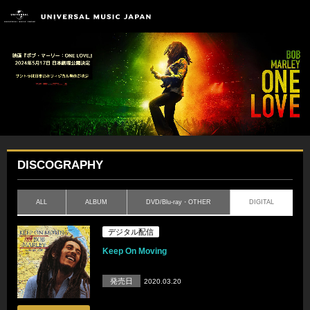
DISCOGRAPHY
ALL
ALBUM
DVD/Blu-ray・OTHER
DIGITAL
デジタル配信
Keep On Moving
発売日
2020.03.20