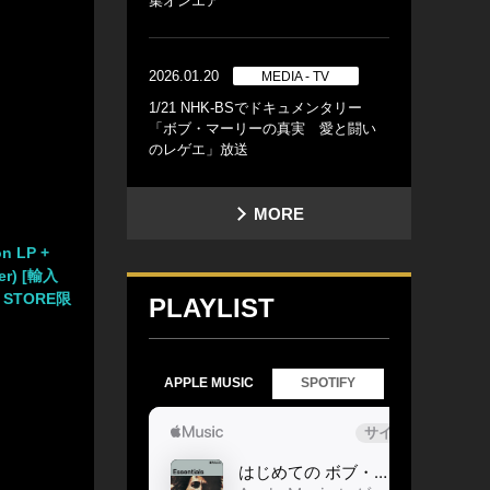
集オンエア
2026.01.20
MEDIA - TV
1/21 NHK-BSでドキュメンタリー
「ボブ・マーリーの真実 愛と闘い
のレゲエ」放送
MORE
on LP +
ver) [輸入
C STORE限
PLAYLIST
APPLE MUSIC
SPOTIFY