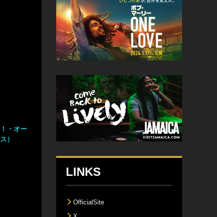
ケ！・オー
クス）
LINKS
OfficialSite
X