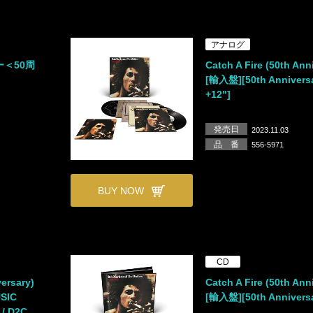
アナログ
＜50周
Catch A Fire (50th Ann
[輸入盤][50th Anniversa
+12"]
発売日
2023.11.03
品 番
556-5971
BUY NOW
CD
versary)
Catch A Fire (50th Ann
SIC
[輸入盤][50th Anniversa
/ D2C