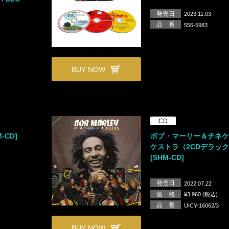
発売日
2023.11.03
品 番
556-5983
BUY NOW
CD
-CD]
ボブ・マーリー＆チネ
ケストラ（2CDデラッ
[SHM-CD]
発売日
2022.07.22
価 格
¥3,960 (税込)
品 番
UICY-16062/3
BUY NOW