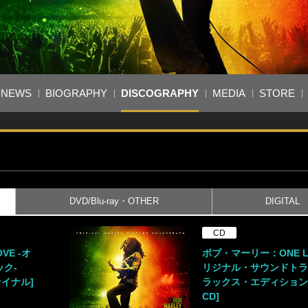
NEWS
BIOGRAPHY
DISCOGRAPHY
MEDIA
STORE
DVD/Blu-ray・OTHER
DIGITAL
CD
VE -オ
ボブ・マーリー：ONE LO
ク-
リジナル・サウンドトラッ
ァイナル]
ラックス・エディション] 
CD]