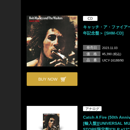
CD
キャッチ・ア・ファイアー
年記念盤＞ [SHM-CD]
発売日
2023.11.03
価 格
¥5,390 (税込)
品 番
UICY-16188/90
BUY NOW
アナログ
Catch A Fire (50th Anni
[輸入盤][UNIVERSAL MU
STORE限定盤][3LP +12" 