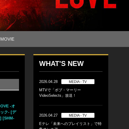
MOVIE
WHAT'S NEW
2026.04.28
MEDIA - TV
MTVで「ボブ・マーリー
VideoSelects」放送！
VE -オ
ク- [デ
2026.04.27
MEDIA - TV
[SHM-
Eテレ「未来へのプレイリスト」で特