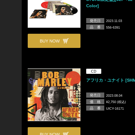
Color]
発売日
2023.11.03
品 番
556-6391
BUY NOW
CD
アフリカ・ユナイト [SHM
発売日
2023.08.04
価 格
¥2,750 (税込)
品 番
UICY-16171
BUY NOW