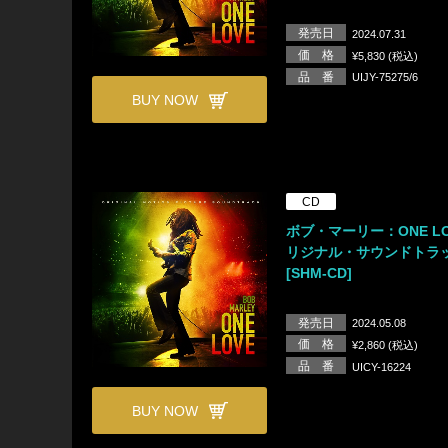
発売日
2024.07.31
価 格
¥5,830 (税込)
品 番
UIJY-75275/6
BUY NOW
CD
ボブ・マーリー：ONE LO
リジナル・サウンドトラッ
[SHM-CD]
発売日
2024.05.08
価 格
¥2,860 (税込)
品 番
UICY-16224
BUY NOW