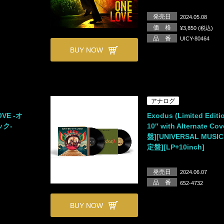
発売日
2024.05.08
価 格
¥3,850 (税込)
品 番
UICY-80464
BUY NOW
アナログ
VE -オ
Exodus (Limited Editi
ク-
10″ with Alternate Co
盤][UNIVERSAL MUSI
定盤][LP+10inch]
発売日
2024.06.07
品 番
652-4732
BUY NOW