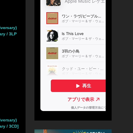
iversary)
ry / 3LP
iversary)
ry / 3CD]