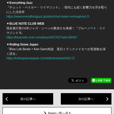
▼Everything Jazz
『チェット・ベイカー・リイマジンド』：現代にも続く影響力を浮き彫り
にした注目作
https://www.everythingjazz.jp/story/chet-baker-reimagined-2/
▼BLUE NOTE CLUB WEB
現在進行形のUKジャズ・シーンの奥深さを体感！『ブルーノート・リイ
マジンド II』
https://bluenote-club.com/diary/345762?wid=68497
▼Rolling Stone Japan
「Blue Lab Beats × Kan Sano対談 英日トラックメイカーが音楽観を深
く語る」
https://rollingstonejapan.com/articles/detail/36172
前の記事へ
次の記事へ
News一覧へ戻る