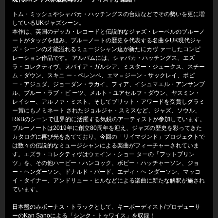
トム・ミッシュやシャバカ・ハッチングスの台頭などでその勢いを更に増
しているUKジャズシーン。
本作は、英国のデッカ・レコードと伝説的なジャズ・レーベルのブルーノ
ートがタッグを組み、ブルーノートの歴史を代表する名曲をUK現代ジャ
ズ・シーンの才能溢れるミュージシャン達が新たにカヴ ァーしたコンピ
レーション作品です。 アルバムには、シャバカ・ハッチングス、エズ
ラ・コレクティヴ、ヌバイア・ガルシア、ミスター・ジュークス、スチー
ム・ダウン、スキニ ー・ペレンベ、エマ＝ジーン・サックレイ、ポピ
ー・アジュダ、ジョーダン・ラカイ、フィア、イシュマエル・アンサンブ
ル、ブルー・ラブ・ビ ーツ、メルト・ユアセルフ・ダウン、ヤスミン・
レイシー、アルファ・ミスト、そしてブリット・アワードを受賞しグラミ
ー賞にもノミネート されたジョルジャ・スミスなど、ジャズ、ソウル、
R&Bのシーンで世界的に活躍する気鋭のアーティストが参加しています。
ブルーノートは2019年に創立80周年を迎え、ジャズの歴史を彩ってきた
カタログに再び光をあてており、今回の「リイマジンド」プロジェクトで
は数々の伝説的なミュージシャンによる楽曲がフィーチャーされていま
す。エズラ・コレクティヴはウェイン・ショー ターの「フットプリン
ツ」を、その他ハービー・ハンコック、ボビー・ハッチャーソン、ジョ
ー・ヘンダーソン、ドナルド・バード、エディ・ヘ ンダーソン、マッコ
イ・タイナー、アンドリュー・ヒルなどによる楽曲に新たな解釈が施され
ています。
日本盤のみボーナス・トラックとして、キーボーディスト/プロデューサ
ーのKan Sanoによる「シンク・トゥワイス」を収録！