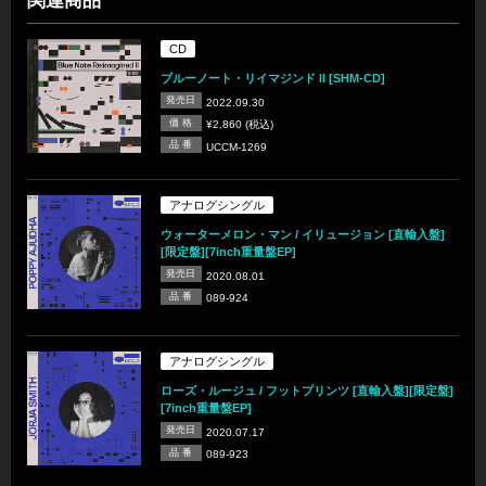
関連商品
CD
ブルーノート・リイマジンド II [SHM-CD]
発売日
2022.09.30
価 格
¥2,860 (税込)
品 番
UCCM-1269
アナログシングル
ウォーターメロン・マン / イリュージョン [直輸入盤]
[限定盤][7inch重量盤EP]
発売日
2020.08.01
品 番
089-924
アナログシングル
ローズ・ルージュ / フットプリンツ [直輸入盤][限定盤]
[7inch重量盤EP]
発売日
2020.07.17
品 番
089-923