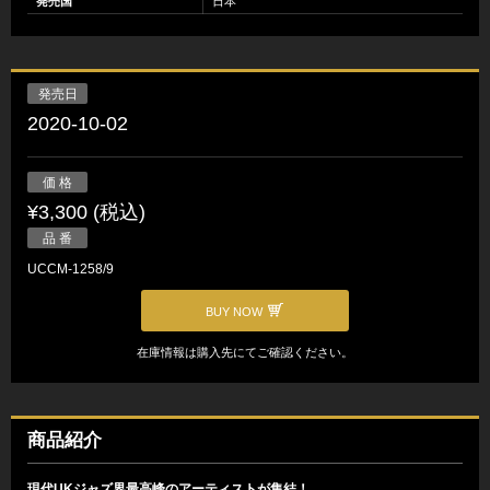
発売国
日本
発売日
2020-10-02
価 格
¥3,300 (税込)
品 番
UCCM-1258/9
BUY NOW
在庫情報は購入先にてご確認ください。
商品紹介
現代UKジャズ界最高峰のアーティストが集結！