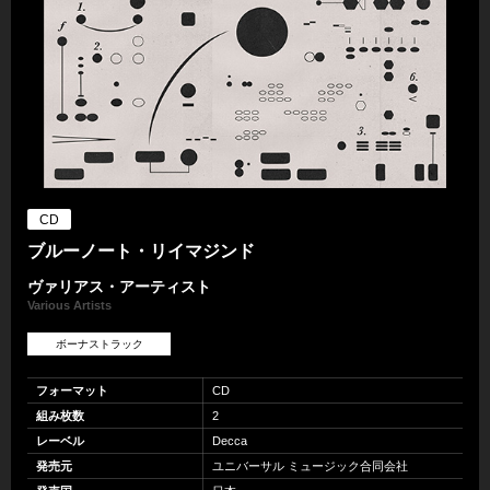
CD
ブルーノート・リイマジンド
ヴァリアス・アーティスト
Various Artists
ボーナストラック
フォーマット
CD
組み枚数
2
レーベル
Decca
発売元
ユニバーサル ミュージック合同会社