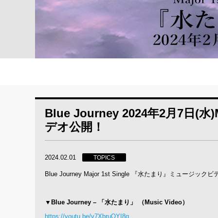
Blue Journey 2024年2月7日
デオ公開！
2024.02.01
TOPICS
Blue Journey Major 1st Single 『水たまり』ミュー
▼Blue Journey – 「水たまり」 （Music Video）
https://youtu.be/v7XbruOYI8g