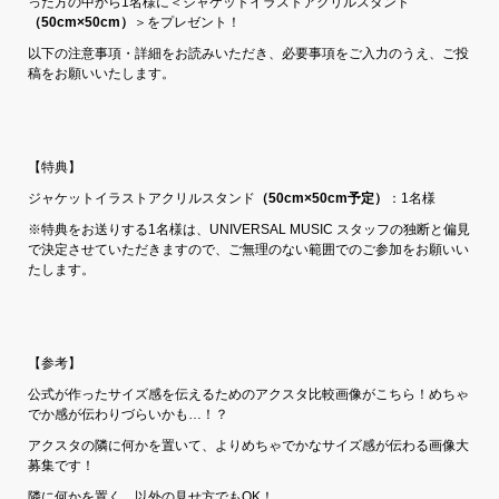
った方の中から1名様に＜ジャケットイラストアクリルスタンド
（50cm×50cm）
＞をプレゼント！
以下の注意事項・詳細をお読みいただき、必要事項をご入力のうえ、ご投
稿をお願いいたします。
【特典】
ジャケットイラストアクリルスタンド
（50cm×50cm予定）
：1名様
※特典をお送りする1名様は、UNIVERSAL MUSIC スタッフの独断と偏見
で決定させていただきますので、ご無理のない範囲でのご参加をお願いい
たします。
【参考】
公式が作ったサイズ感を伝えるためのアクスタ比較画像がこちら！めちゃ
でか感が伝わりづらいかも…！？
アクスタの隣に何かを置いて、よりめちゃでかなサイズ感が伝わる画像大
募集です！
隣に何かを置く、以外の見せ方でもOK！