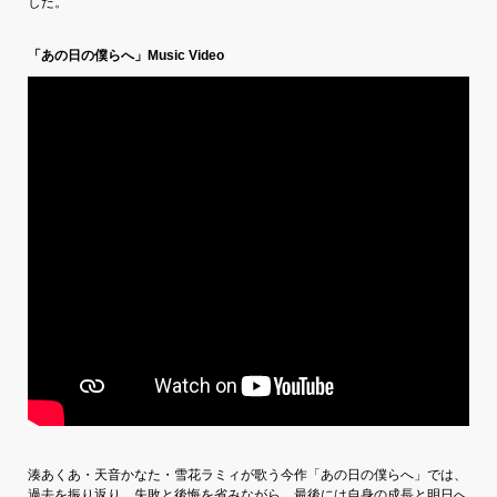
した。
「あの日の僕らへ」Music Video
湊あくあ・天音かなた・雪花ラミィが歌う今作「あの日の僕らへ」では、
過去を振り返り、失敗と後悔を省みながら、最後には自身の成長と明日へ