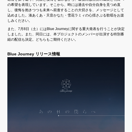
の希望を表現しています。そこから、時には過去や自分自身を見つめ直
し、後悔を抱きつつも未来へ前進することの大切さを、メッセージとして
込めました。湊あくあ・天音かなた・雪花ラミィの心揺さぶる歌唱をお楽
しみください。
また、7月8日（土）にはBlue Journeyに関する重大発表を行うことが決定
しました。また、同日には、本プロジェクトのメンバーが出演する特別番
組の配信も決定。どちらもご期待ください。
Blue Journey リリース情報