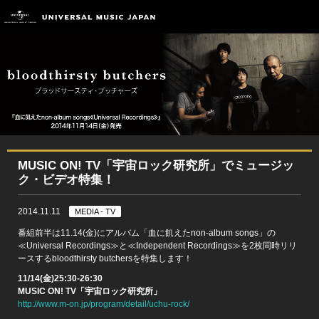
MUSIC ON! TV「宇宙ロック研究所」でミュージッ
ク・ビデオ特集！
2014.11.11
MEDIA - TV
番組前半は11.14(金)にアルバム「血に飢えたnon-album songs」の
≪Universal Recordings≫と≪Independent Recordings≫を2枚同時リリ
ースするbloodthirsty butchersを特集します！
11/14(金)25:30-26:30
MUSIC ON! TV「宇宙ロック研究所」
http://www.m-on.jp/program/detail/uchu-rock/