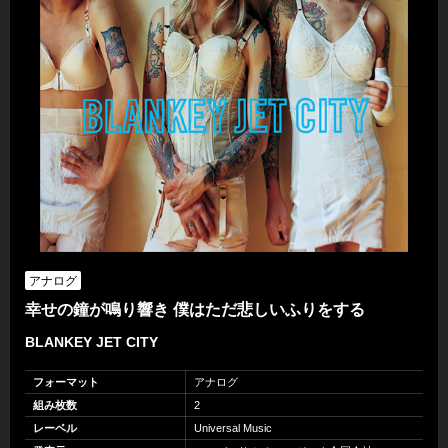
アナログ
幸せの鐘が鳴り響き 僕はただ悲しいふりをする
BLANKEY JET CITY
フォーマット
アナログ
組み枚数
2
レーベル
Universal Music