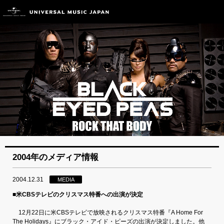
2004年のメディア情報
2004.12.31
MEDIA
■米CBSテレビのクリスマス特番への出演が決定
12月22日に米CBSテレビで放映されるクリスマス特番『A Home For
The Holidays』にブラック・アイド・ピーズの出演が決定しました。他